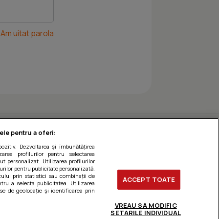
Am uitat parola
ele pentru a oferi:
ozitiv. Dezvoltarea și îmbunătățirea
zarea profilurilor pentru selectarea
t personalizat. Utilizarea profilurilor
urilor pentru publicitate personalizată.
ului prin statistici sau combinații de
ACCEPT TOATE
tru a selecta publicitatea. Utilizarea
se de geolocație și identificarea prin
VREAU SA MODIFIC
SETARILE INDIVIDUAL
ți preferințele