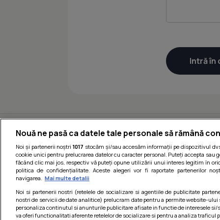
Nouă ne pasă ca datele tale personale să rămână con
Noi și partenerii noștri
1017
stocăm și/sau accesăm informații pe dispozitivul dvs.
cookie unici pentru prelucrarea datelor cu caracter personal. Puteți accepta sau g
făcând clic mai jos, respectiv vă puteți opune utilizării unui interes legitim în 
politica de confidențialitate. Aceste alegeri vor fi raportate partenerilor no
navigarea.
Mai multe detalii
Noi si partenerii nostri (retelele de socializare si agentiile de publicitate parten
nostri de servicii de date analitice) prelucram date pentru a permite website-ului
personaliza continutul si anunturile publicitare afisate in functie de interesele si/s
Termeni si cond
va oferi functionalitati aferente retelelor de socializare si pentru a analiza traficul