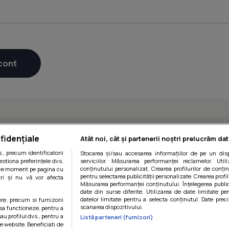
fidențiale
Atât noi, cât și partenerii noștri prelucrăm dat
, precum identificatorii
Stocarea și/sau accesarea informațiilor de pe un disp
estiona preferințele dvs.
serviciilor. Măsurarea performanței reclamelor. Utili
conținutului personalizat. Crearea profilurilor de conținu
orice moment pe pagina cu
pentru selectarea publicității personalizate. Crearea profil
ștri și nu vă vor afecta
Măsurarea performanței conținutului. Înțelegerea public
date din surse diferite. Utilizarea de date limitate pen
datelor limitate pentru a selecta conținutul. Date preci
ere, precum si furnizorii
scanarea dispozitivului.
 sa functioneze, pentru a
au profilul dvs., pentru a
Listă parteneri (furnizori)
itii
|
Politica de cookies
|
Politica de confidentialitate
|
Gestiona
 pe website. Beneficiati de