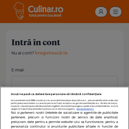
Intră în cont
Nu ai cont?
Înregistrează-te
E-mail:
Nouă ne pasă ca datele tale personale să rămână confidențiale
Noi și partenerii noștri
1019
stocăm și/sau accesăm informații pe dispozitivul dvs., precum identificatorii cookie unici
Parola:
pentru prelucrarea datelor cu caracter personal. Puteți accepta sau gestiona preferințele dvs. făcând clic mai jos,
respectiv vă puteți opune utilizării unui interes legitim în orice moment pe pagina cu politica de confidențialitate. Aceste
alegeri vor fi raportate partenerilor noștri și nu vă vor afecta navigarea.
Mai multe detalii
Noi si partenerii nostri (retelele de socializare si agentiile de publicitate
partenere, precum si furnizorii nostri de servicii de date analitice)
prelucram date pentru a permite website-ului sa functioneze, pentru a
personaliza continutul si anunturile publicitare afisate in functie de