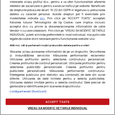
interesele si/sau profilul dvs., pentru a va oferi functionalitati aferente
Am uitat parola
retelelor de socializare si pentru a analiza traficul pe website. Beneficiati
de drepturile prevazute de art. 15-22 din GDPR in legatura cu prelucrarea
datelor cu caracter personal. Aceste drepturi pot fi exercitate prin
modalitatea indicata
aici
. Prin click pe “ACCEPT TOATE”, acceptati
folosirea tuturor Tehnologiilor de tip Cookie, care implica inclusiv
acceptul dvs. cu privire la stocarea/accesarea informatiilor de catre
Vendor-ii cu care colaboram. Prin click pe “VREAU SA MODIFIC SETARILE
INDIVIDUAL” puteti schimba preferintele in mod individual, mai putin cele
legate de cookie strict necesare pentru functionarea website-ului.
Atât noi, cât și partenerii noștri prelucrăm datele pentru a oferi:
Stocarea și/sau accesarea informațiilor de pe un dispozitiv. Dezvoltarea
și îmbunătățirea serviciilor. Măsurarea performanței reclamelor.
Utilizarea profilurilor pentru selectarea conținutului personalizat.
Crearea profilurilor de conținut personalizat. Utilizarea profilurilor pentru
selectarea publicității personalizate. Crearea profilurilor pentru
publicitate personalizată. Măsurarea performanței conținutului.
Înțelegerea publicului prin statistici sau combinații de date din surse
diferite. Utilizarea de date limitate pentru a selecta publicitatea.
Utilizarea datelor limitate pentru a selecta conținutul. Date precise de
Termeni si conditii
|
Politica de cookies
|
Politica de
geolocație și identificarea prin scanarea dispozitivului.
confidentialitate
|
Gestionați preferințele
Listă parteneri (furnizori)
ACCEPT TOATE
VREAU SA MODIFIC SETARILE INDIVIDUAL