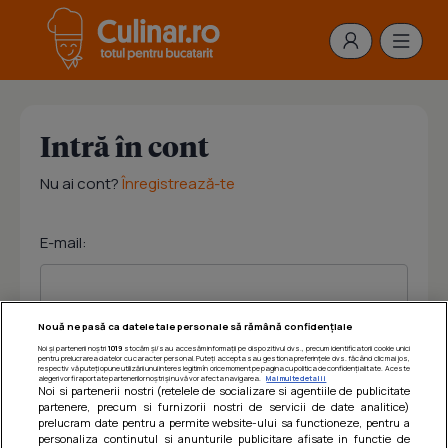
Intră în cont
Nu ai cont?
Înregistrează-te
E-mail:
Nouă ne pasă ca datele tale personale să rămână confidențiale
Noi și partenerii noștri
1019
stocăm și/sau accesăm informații pe dispozitivul dvs., precum identificatorii cookie unici
Parola:
pentru prelucrarea datelor cu caracter personal. Puteți accepta sau gestiona preferințele dvs. făcând clic mai jos,
respectiv vă puteți opune utilizării unui interes legitim în orice moment pe pagina cu politica de confidențialitate. Aceste
alegeri vor fi raportate partenerilor noștri și nu vă vor afecta navigarea.
Mai multe detalii
Noi si partenerii nostri (retelele de socializare si agentiile de publicitate
partenere, precum si furnizorii nostri de servicii de date analitice)
prelucram date pentru a permite website-ului sa functioneze, pentru a
personaliza continutul si anunturile publicitare afisate in functie de