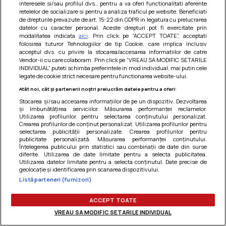
interesele si/sau profilul dvs., pentru a va oferi functionalitati aferente
Am uitat parola
retelelor de socializare si pentru a analiza traficul pe website. Beneficiati
de drepturile prevazute de art. 15-22 din GDPR in legatura cu prelucrarea
datelor cu caracter personal. Aceste drepturi pot fi exercitate prin
modalitatea indicata
aici
. Prin click pe “ACCEPT TOATE”, acceptati
folosirea tuturor Tehnologiilor de tip Cookie, care implica inclusiv
acceptul dvs. cu privire la stocarea/accesarea informatiilor de catre
Vendor-ii cu care colaboram. Prin click pe “VREAU SA MODIFIC SETARILE
INDIVIDUAL” puteti schimba preferintele in mod individual, mai putin cele
legate de cookie strict necesare pentru functionarea website-ului.
Atât noi, cât și partenerii noștri prelucrăm datele pentru a oferi:
Stocarea și/sau accesarea informațiilor de pe un dispozitiv. Dezvoltarea
și îmbunătățirea serviciilor. Măsurarea performanței reclamelor.
Utilizarea profilurilor pentru selectarea conținutului personalizat.
Crearea profilurilor de conținut personalizat. Utilizarea profilurilor pentru
selectarea publicității personalizate. Crearea profilurilor pentru
publicitate personalizată. Măsurarea performanței conținutului.
Înțelegerea publicului prin statistici sau combinații de date din surse
diferite. Utilizarea de date limitate pentru a selecta publicitatea.
Utilizarea datelor limitate pentru a selecta conținutul. Date precise de
Termeni si conditii
|
Politica de cookies
|
Politica de
geolocație și identificarea prin scanarea dispozitivului.
confidentialitate
|
Gestionați preferințele
Listă parteneri (furnizori)
ACCEPT TOATE
VREAU SA MODIFIC SETARILE INDIVIDUAL