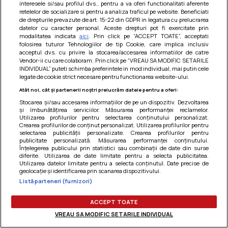
interesele si/sau profilul dvs., pentru a va oferi functionalitati aferente
Am uitat parola
retelelor de socializare si pentru a analiza traficul pe website. Beneficiati
de drepturile prevazute de art. 15-22 din GDPR in legatura cu prelucrarea
datelor cu caracter personal. Aceste drepturi pot fi exercitate prin
modalitatea indicata
aici
. Prin click pe “ACCEPT TOATE”, acceptati
folosirea tuturor Tehnologiilor de tip Cookie, care implica inclusiv
acceptul dvs. cu privire la stocarea/accesarea informatiilor de catre
Vendor-ii cu care colaboram. Prin click pe “VREAU SA MODIFIC SETARILE
INDIVIDUAL” puteti schimba preferintele in mod individual, mai putin cele
legate de cookie strict necesare pentru functionarea website-ului.
Atât noi, cât și partenerii noștri prelucrăm datele pentru a oferi:
Stocarea și/sau accesarea informațiilor de pe un dispozitiv. Dezvoltarea
și îmbunătățirea serviciilor. Măsurarea performanței reclamelor.
Utilizarea profilurilor pentru selectarea conținutului personalizat.
Crearea profilurilor de conținut personalizat. Utilizarea profilurilor pentru
selectarea publicității personalizate. Crearea profilurilor pentru
publicitate personalizată. Măsurarea performanței conținutului.
Înțelegerea publicului prin statistici sau combinații de date din surse
diferite. Utilizarea de date limitate pentru a selecta publicitatea.
Utilizarea datelor limitate pentru a selecta conținutul. Date precise de
Termeni si conditii
|
Politica de cookies
|
Politica de
geolocație și identificarea prin scanarea dispozitivului.
confidentialitate
|
Gestionați preferințele
Listă parteneri (furnizori)
ACCEPT TOATE
VREAU SA MODIFIC SETARILE INDIVIDUAL