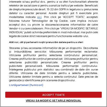
interesele si/sau profilul dvs., pentru a va oferi functionalitati aferente
Am uitat parola
retelelor de socializare si pentru a analiza traficul pe website. Beneficiati
de drepturile prevazute de art. 15-22 din GDPR in legatura cu prelucrarea
datelor cu caracter personal. Aceste drepturi pot fi exercitate prin
modalitatea indicata
aici
. Prin click pe “ACCEPT TOATE”, acceptati
folosirea tuturor Tehnologiilor de tip Cookie, care implica inclusiv
acceptul dvs. cu privire la stocarea/accesarea informatiilor de catre
Vendor-ii cu care colaboram. Prin click pe “VREAU SA MODIFIC SETARILE
INDIVIDUAL” puteti schimba preferintele in mod individual, mai putin cele
legate de cookie strict necesare pentru functionarea website-ului.
Atât noi, cât și partenerii noștri prelucrăm datele pentru a oferi:
Stocarea și/sau accesarea informațiilor de pe un dispozitiv. Dezvoltarea
și îmbunătățirea serviciilor. Măsurarea performanței reclamelor.
Utilizarea profilurilor pentru selectarea conținutului personalizat.
Crearea profilurilor de conținut personalizat. Utilizarea profilurilor pentru
selectarea publicității personalizate. Crearea profilurilor pentru
publicitate personalizată. Măsurarea performanței conținutului.
Înțelegerea publicului prin statistici sau combinații de date din surse
diferite. Utilizarea de date limitate pentru a selecta publicitatea.
Utilizarea datelor limitate pentru a selecta conținutul. Date precise de
Termeni si conditii
|
Politica de cookies
|
Politica de
geolocație și identificarea prin scanarea dispozitivului.
confidentialitate
|
Gestionați preferințele
Listă parteneri (furnizori)
ACCEPT TOATE
VREAU SA MODIFIC SETARILE INDIVIDUAL