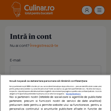
Intră în cont
Nu ai cont?
Înregistrează-te
E-mail:
Nouă ne pasă ca datele tale personale să rămână confidențiale
Noi și partenerii noștri
1019
stocăm și/sau accesăm informații pe dispozitivul dvs., precum identificatorii cookie unici
Parola:
pentru prelucrarea datelor cu caracter personal. Puteți accepta sau gestiona preferințele dvs. făcând clic mai jos,
respectiv vă puteți opune utilizării unui interes legitim în orice moment pe pagina cu politica de confidențialitate. Aceste
alegeri vor fi raportate partenerilor noștri și nu vă vor afecta navigarea.
Mai multe detalii
Noi si partenerii nostri (retelele de socializare si agentiile de publicitate
partenere, precum si furnizorii nostri de servicii de date analitice)
prelucram date pentru a permite website-ului sa functioneze, pentru a
personaliza continutul si anunturile publicitare afisate in functie de