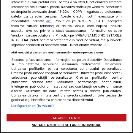
interesele si/sau profilul dvs., pentru a va oferi functionalitati aferente
Am uitat parola
retelelor de socializare si pentru a analiza traficul pe website. Beneficiati
de drepturile prevazute de art. 15-22 din GDPR in legatura cu prelucrarea
datelor cu caracter personal. Aceste drepturi pot fi exercitate prin
modalitatea indicata
aici
. Prin click pe “ACCEPT TOATE”, acceptati
folosirea tuturor Tehnologiilor de tip Cookie, care implica inclusiv
acceptul dvs. cu privire la stocarea/accesarea informatiilor de catre
Vendor-ii cu care colaboram. Prin click pe “VREAU SA MODIFIC SETARILE
INDIVIDUAL” puteti schimba preferintele in mod individual, mai putin cele
legate de cookie strict necesare pentru functionarea website-ului.
Atât noi, cât și partenerii noștri prelucrăm datele pentru a oferi:
Stocarea și/sau accesarea informațiilor de pe un dispozitiv. Dezvoltarea
și îmbunătățirea serviciilor. Măsurarea performanței reclamelor.
Utilizarea profilurilor pentru selectarea conținutului personalizat.
Crearea profilurilor de conținut personalizat. Utilizarea profilurilor pentru
selectarea publicității personalizate. Crearea profilurilor pentru
publicitate personalizată. Măsurarea performanței conținutului.
Înțelegerea publicului prin statistici sau combinații de date din surse
diferite. Utilizarea de date limitate pentru a selecta publicitatea.
Utilizarea datelor limitate pentru a selecta conținutul. Date precise de
Termeni si conditii
|
Politica de cookies
|
Politica de
geolocație și identificarea prin scanarea dispozitivului.
confidentialitate
|
Gestionați preferințele
Listă parteneri (furnizori)
ACCEPT TOATE
VREAU SA MODIFIC SETARILE INDIVIDUAL