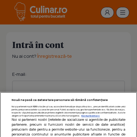
Intră în cont
Nu ai cont?
Înregistrează-te
E-mail:
Nouă ne pasă ca datele tale personale să rămână confidențiale
Noi și partenerii noștri
1019
stocăm și/sau accesăm informații pe dispozitivul dvs., precum identificatorii cookie unici
Parola:
pentru prelucrarea datelor cu caracter personal. Puteți accepta sau gestiona preferințele dvs. făcând clic mai jos,
respectiv vă puteți opune utilizării unui interes legitim în orice moment pe pagina cu politica de confidențialitate. Aceste
alegeri vor fi raportate partenerilor noștri și nu vă vor afecta navigarea.
Mai multe detalii
Noi si partenerii nostri (retelele de socializare si agentiile de publicitate
partenere, precum si furnizorii nostri de servicii de date analitice)
prelucram date pentru a permite website-ului sa functioneze, pentru a
personaliza continutul si anunturile publicitare afisate in functie de