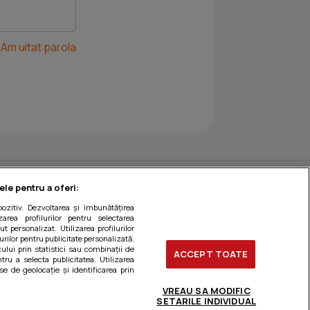
Am uitat parola
ele pentru a oferi:
ozitiv. Dezvoltarea și îmbunătățirea
zarea profilurilor pentru selectarea
t personalizat. Utilizarea profilurilor
urilor pentru publicitate personalizată.
ului prin statistici sau combinații de
ACCEPT TOATE
tru a selecta publicitatea. Utilizarea
se de geolocație și identificarea prin
VREAU SA MODIFIC
SETARILE INDIVIDUAL
ți preferințele