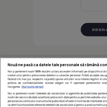
Nouă ne pasă ca datele tale personale să rămână con
Noi și partenerii noștri
1019
stocăm și/sau accesăm informații pe dispozitivul dvs.
cookie unici pentru prelucrarea datelor cu caracter personal. Puteți accepta sau g
făcând clic mai jos, respectiv vă puteți opune utilizării unui interes legitim în 
politica de confidențialitate. Aceste alegeri vor fi raportate partenerilor no
navigarea.
Mai multe detalii
Noi si partenerii nostri (retelele de socializare si agentiile de publicitate parten
nostri de servicii de date analitice) prelucram date pentru a permite website-ului
personaliza continutul si anunturile publicitare afisate in functie de interesele si/s
Termeni si cond
va oferi functionalitati aferente retelelor de socializare si pentru a analiza traficul