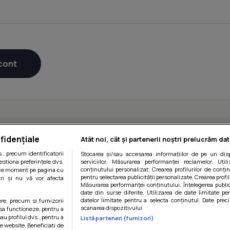
fidențiale
Atât noi, cât și partenerii noștri prelucrăm dat
, precum identificatorii
Stocarea și/sau accesarea informațiilor de pe un disp
estiona preferințele dvs.
serviciilor. Măsurarea performanței reclamelor. Utili
conținutului personalizat. Crearea profilurilor de conținu
orice moment pe pagina cu
pentru selectarea publicității personalizate. Crearea profil
ștri și nu vă vor afecta
Măsurarea performanței conținutului. Înțelegerea public
date din surse diferite. Utilizarea de date limitate pen
datelor limitate pentru a selecta conținutul. Date preci
ere, precum si furnizorii
scanarea dispozitivului.
 sa functioneze, pentru a
au profilul dvs., pentru a
Listă parteneri (furnizori)
itii
|
Politica de cookies
|
Politica de confidentialitate
|
Gestiona
 pe website. Beneficiati de