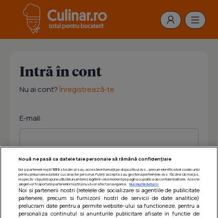
Intră în cont
Nu ai cont?
Înregistrează-te
E-mail:
Nouă ne pasă ca datele tale personale să rămână confidențiale
Noi și partenerii noștri
1019
stocăm și/sau accesăm informații pe dispozitivul dvs., precum identificatorii cookie unici
Parola:
pentru prelucrarea datelor cu caracter personal. Puteți accepta sau gestiona preferințele dvs. făcând clic mai jos,
respectiv vă puteți opune utilizării unui interes legitim în orice moment pe pagina cu politica de confidențialitate. Aceste
alegeri vor fi raportate partenerilor noștri și nu vă vor afecta navigarea.
Mai multe detalii
Noi si partenerii nostri (retelele de socializare si agentiile de publicitate
partenere, precum si furnizorii nostri de servicii de date analitice)
prelucram date pentru a permite website-ului sa functioneze, pentru a
personaliza continutul si anunturile publicitare afisate in functie de