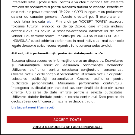
interesele si/sau profilul dvs., pentru a va oferi functionalitati aferente
Am uitat parola
retelelor de socializare si pentru a analiza traficul pe website. Beneficiati
de drepturile prevazute de art. 15-22 din GDPR in legatura cu prelucrarea
datelor cu caracter personal. Aceste drepturi pot fi exercitate prin
modalitatea indicata
aici
. Prin click pe “ACCEPT TOATE”, acceptati
folosirea tuturor Tehnologiilor de tip Cookie, care implica inclusiv
acceptul dvs. cu privire la stocarea/accesarea informatiilor de catre
Vendor-ii cu care colaboram. Prin click pe “VREAU SA MODIFIC SETARILE
INDIVIDUAL” puteti schimba preferintele in mod individual, mai putin cele
legate de cookie strict necesare pentru functionarea website-ului.
Atât noi, cât și partenerii noștri prelucrăm datele pentru a oferi:
Stocarea și/sau accesarea informațiilor de pe un dispozitiv. Dezvoltarea
și îmbunătățirea serviciilor. Măsurarea performanței reclamelor.
Utilizarea profilurilor pentru selectarea conținutului personalizat.
Crearea profilurilor de conținut personalizat. Utilizarea profilurilor pentru
selectarea publicității personalizate. Crearea profilurilor pentru
publicitate personalizată. Măsurarea performanței conținutului.
Înțelegerea publicului prin statistici sau combinații de date din surse
diferite. Utilizarea de date limitate pentru a selecta publicitatea.
Utilizarea datelor limitate pentru a selecta conținutul. Date precise de
Termeni si conditii
|
Politica de cookies
|
Politica de
geolocație și identificarea prin scanarea dispozitivului.
confidentialitate
|
Gestionați preferințele
Listă parteneri (furnizori)
ACCEPT TOATE
VREAU SA MODIFIC SETARILE INDIVIDUAL