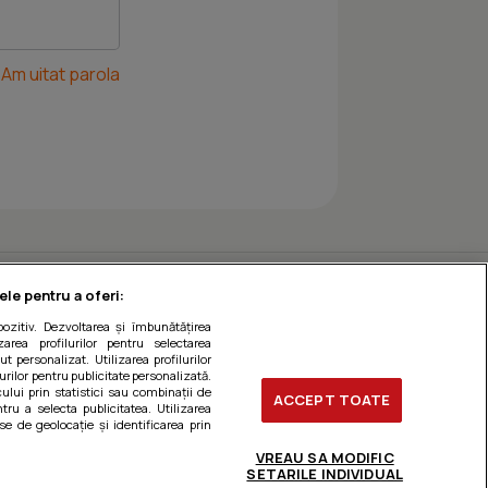
Am uitat parola
ele pentru a oferi:
ozitiv. Dezvoltarea și îmbunătățirea
zarea profilurilor pentru selectarea
t personalizat. Utilizarea profilurilor
urilor pentru publicitate personalizată.
ului prin statistici sau combinații de
ACCEPT TOATE
tru a selecta publicitatea. Utilizarea
se de geolocație și identificarea prin
VREAU SA MODIFIC
SETARILE INDIVIDUAL
ți preferințele