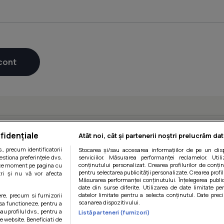
fidențiale
Atât noi, cât și partenerii noștri prelucrăm dat
, precum identificatorii
Stocarea și/sau accesarea informațiilor de pe un disp
estiona preferințele dvs.
serviciilor. Măsurarea performanței reclamelor. Utili
conținutului personalizat. Crearea profilurilor de conținu
orice moment pe pagina cu
pentru selectarea publicității personalizate. Crearea profil
ștri și nu vă vor afecta
Măsurarea performanței conținutului. Înțelegerea public
date din surse diferite. Utilizarea de date limitate pen
datelor limitate pentru a selecta conținutul. Date preci
ere, precum si furnizorii
scanarea dispozitivului.
 sa functioneze, pentru a
au profilul dvs., pentru a
Listă parteneri (furnizori)
itii
|
Politica de cookies
|
Politica de confidentialitate
|
Gestiona
 pe website. Beneficiati de