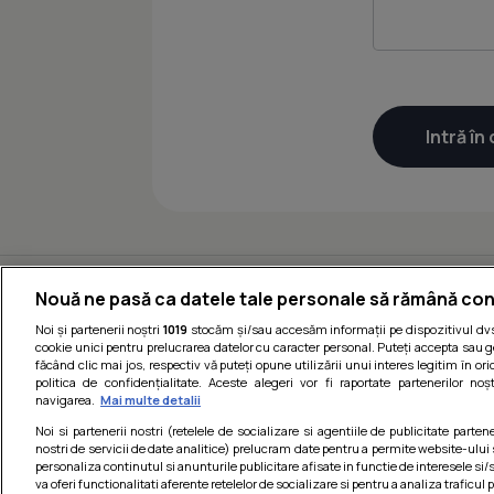
Nouă ne pasă ca datele tale personale să rămână con
Noi și partenerii noștri
1019
stocăm și/sau accesăm informații pe dispozitivul dvs.
cookie unici pentru prelucrarea datelor cu caracter personal. Puteți accepta sau g
făcând clic mai jos, respectiv vă puteți opune utilizării unui interes legitim în 
politica de confidențialitate. Aceste alegeri vor fi raportate partenerilor no
navigarea.
Mai multe detalii
Noi si partenerii nostri (retelele de socializare si agentiile de publicitate parten
nostri de servicii de date analitice) prelucram date pentru a permite website-ului
personaliza continutul si anunturile publicitare afisate in functie de interesele si/s
Termeni si cond
va oferi functionalitati aferente retelelor de socializare si pentru a analiza traficul