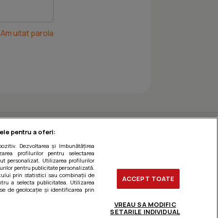
Am uitat parola
ele pentru a oferi:
ozitiv. Dezvoltarea și îmbunătățirea
zarea profilurilor pentru selectarea
t personalizat. Utilizarea profilurilor
urilor pentru publicitate personalizată.
ului prin statistici sau combinații de
ACCEPT TOATE
tru a selecta publicitatea. Utilizarea
se de geolocație și identificarea prin
VREAU SA MODIFIC
SETARILE INDIVIDUAL
ți preferințele