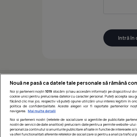
Nouă ne pasă ca datele tale personale să rămână con
Noi și partenerii noștri
1019
stocăm și/sau accesăm informații pe dispozitivul dvs.
cookie unici pentru prelucrarea datelor cu caracter personal. Puteți accepta sau g
făcând clic mai jos, respectiv vă puteți opune utilizării unui interes legitim în 
politica de confidențialitate. Aceste alegeri vor fi raportate partenerilor no
navigarea.
Mai multe detalii
Noi si partenerii nostri (retelele de socializare si agentiile de publicitate parten
nostri de servicii de date analitice) prelucram date pentru a permite website-ului
personaliza continutul si anunturile publicitare afisate in functie de interesele si/s
Termeni si cond
va oferi functionalitati aferente retelelor de socializare si pentru a analiza traficul