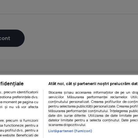
fidențiale
Atât noi, cât și partenerii noștri prelucrăm dat
, precum identificatorii
Stocarea și/sau accesarea informațiilor de pe un disp
estiona preferințele dvs.
serviciilor. Măsurarea performanței reclamelor. Utili
conținutului personalizat. Crearea profilurilor de conținu
orice moment pe pagina cu
pentru selectarea publicității personalizate. Crearea profil
ștri și nu vă vor afecta
Măsurarea performanței conținutului. Înțelegerea public
date din surse diferite. Utilizarea de date limitate pen
datelor limitate pentru a selecta conținutul. Date preci
ere, precum si furnizorii
scanarea dispozitivului.
 sa functioneze, pentru a
au profilul dvs., pentru a
Listă parteneri (furnizori)
itii
|
Politica de cookies
|
Politica de confidentialitate
|
Gestiona
 pe website. Beneficiati de