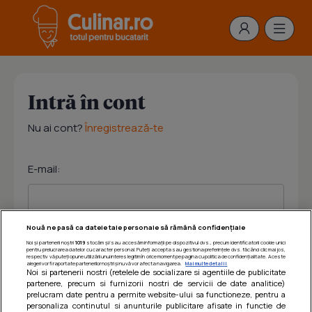
Intră în cont
Nu ai cont?
Înregistrează-te
E-mail:
Nouă ne pasă ca datele tale personale să rămână confidențiale
Noi și partenerii noștri
1019
stocăm și/sau accesăm informații pe dispozitivul dvs., precum identificatorii cookie unici
Parola:
pentru prelucrarea datelor cu caracter personal. Puteți accepta sau gestiona preferințele dvs. făcând clic mai jos,
respectiv vă puteți opune utilizării unui interes legitim în orice moment pe pagina cu politica de confidențialitate. Aceste
alegeri vor fi raportate partenerilor noștri și nu vă vor afecta navigarea.
Mai multe detalii
Noi si partenerii nostri (retelele de socializare si agentiile de publicitate
partenere, precum si furnizorii nostri de servicii de date analitice)
prelucram date pentru a permite website-ului sa functioneze, pentru a
personaliza continutul si anunturile publicitare afisate in functie de