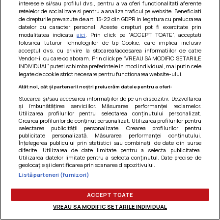
interesele si/sau profilul dvs., pentru a va oferi functionalitati aferente
Am uitat parola
retelelor de socializare si pentru a analiza traficul pe website. Beneficiati
de drepturile prevazute de art. 15-22 din GDPR in legatura cu prelucrarea
datelor cu caracter personal. Aceste drepturi pot fi exercitate prin
modalitatea indicata
aici
. Prin click pe “ACCEPT TOATE”, acceptati
folosirea tuturor Tehnologiilor de tip Cookie, care implica inclusiv
acceptul dvs. cu privire la stocarea/accesarea informatiilor de catre
Vendor-ii cu care colaboram. Prin click pe “VREAU SA MODIFIC SETARILE
INDIVIDUAL” puteti schimba preferintele in mod individual, mai putin cele
legate de cookie strict necesare pentru functionarea website-ului.
Atât noi, cât și partenerii noștri prelucrăm datele pentru a oferi:
Stocarea și/sau accesarea informațiilor de pe un dispozitiv. Dezvoltarea
și îmbunătățirea serviciilor. Măsurarea performanței reclamelor.
Utilizarea profilurilor pentru selectarea conținutului personalizat.
Crearea profilurilor de conținut personalizat. Utilizarea profilurilor pentru
selectarea publicității personalizate. Crearea profilurilor pentru
publicitate personalizată. Măsurarea performanței conținutului.
Înțelegerea publicului prin statistici sau combinații de date din surse
diferite. Utilizarea de date limitate pentru a selecta publicitatea.
Utilizarea datelor limitate pentru a selecta conținutul. Date precise de
Termeni si conditii
|
Politica de cookies
|
Politica de
geolocație și identificarea prin scanarea dispozitivului.
confidentialitate
|
Gestionați preferințele
Listă parteneri (furnizori)
ACCEPT TOATE
VREAU SA MODIFIC SETARILE INDIVIDUAL