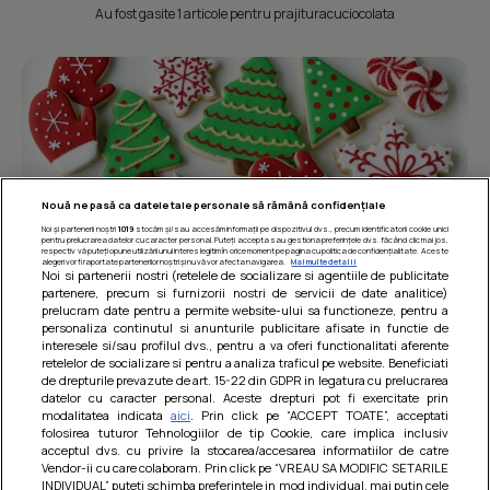
Au fost gasite 1 articole pentru prajituracuciocolata
Nouă ne pasă ca datele tale personale să rămână confidențiale
Noi și partenerii noștri
1019
stocăm și/sau accesăm informații pe dispozitivul dvs., precum identificatorii cookie unici
pentru prelucrarea datelor cu caracter personal. Puteți accepta sau gestiona preferințele dvs. făcând clic mai jos,
respectiv vă puteți opune utilizării unui interes legitim în orice moment pe pagina cu politica de confidențialitate. Aceste
alegeri vor fi raportate partenerilor noștri și nu vă vor afecta navigarea.
Mai multe detalii
Noi si partenerii nostri (retelele de socializare si agentiile de publicitate
partenere, precum si furnizorii nostri de servicii de date analitice)
prelucram date pentru a permite website-ului sa functioneze, pentru a
personaliza continutul si anunturile publicitare afisate in functie de
SFATURI PRACTICE
interesele si/sau profilul dvs., pentru a va oferi functionalitati aferente
Care sunt cele mai bune 20 de prajituri
retelelor de socializare si pentru a analiza traficul pe website. Beneficiati
de drepturile prevazute de art. 15-22 din GDPR in legatura cu prelucrarea
pentru Craciun si Revelion
datelor cu caracter personal. Aceste drepturi pot fi exercitate prin
modalitatea indicata
aici
. Prin click pe “ACCEPT TOATE”, acceptati
folosirea tuturor Tehnologiilor de tip Cookie, care implica inclusiv
acceptul dvs. cu privire la stocarea/accesarea informatiilor de catre
Îmi place
Distribuie
Vendor-ii cu care colaboram. Prin click pe “VREAU SA MODIFIC SETARILE
INDIVIDUAL” puteti schimba preferintele in mod individual, mai putin cele