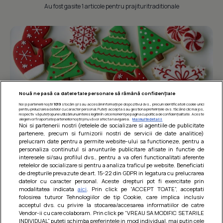
Au fost gasite 1 articole pentru prajituritraditionale
Nouă ne pasă ca datele tale personale să rămână confidențiale
Noi și partenerii noștri
1019
stocăm și/sau accesăm informații pe dispozitivul dvs., precum identificatorii cookie unici
pentru prelucrarea datelor cu caracter personal. Puteți accepta sau gestiona preferințele dvs. făcând clic mai jos,
respectiv vă puteți opune utilizării unui interes legitim în orice moment pe pagina cu politica de confidențialitate. Aceste
alegeri vor fi raportate partenerilor noștri și nu vă vor afecta navigarea.
Mai multe detalii
Noi si partenerii nostri (retelele de socializare si agentiile de publicitate
partenere, precum si furnizorii nostri de servicii de date analitice)
prelucram date pentru a permite website-ului sa functioneze, pentru a
personaliza continutul si anunturile publicitare afisate in functie de
SFATURI PRACTICE
interesele si/sau profilul dvs., pentru a va oferi functionalitati aferente
Care sunt cele mai bune 20 de prajituri
retelelor de socializare si pentru a analiza traficul pe website. Beneficiati
de drepturile prevazute de art. 15-22 din GDPR in legatura cu prelucrarea
pentru Craciun si Revelion
datelor cu caracter personal. Aceste drepturi pot fi exercitate prin
modalitatea indicata
aici
. Prin click pe “ACCEPT TOATE”, acceptati
folosirea tuturor Tehnologiilor de tip Cookie, care implica inclusiv
acceptul dvs. cu privire la stocarea/accesarea informatiilor de catre
Îmi place
Distribuie
Vendor-ii cu care colaboram. Prin click pe “VREAU SA MODIFIC SETARILE
INDIVIDUAL” puteti schimba preferintele in mod individual, mai putin cele