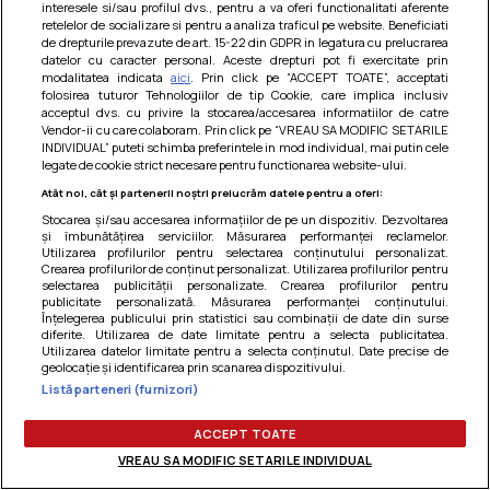
interesele si/sau profilul dvs., pentru a va oferi functionalitati aferente
Am uitat parola
retelelor de socializare si pentru a analiza traficul pe website. Beneficiati
de drepturile prevazute de art. 15-22 din GDPR in legatura cu prelucrarea
datelor cu caracter personal. Aceste drepturi pot fi exercitate prin
modalitatea indicata
aici
. Prin click pe “ACCEPT TOATE”, acceptati
folosirea tuturor Tehnologiilor de tip Cookie, care implica inclusiv
acceptul dvs. cu privire la stocarea/accesarea informatiilor de catre
Vendor-ii cu care colaboram. Prin click pe “VREAU SA MODIFIC SETARILE
INDIVIDUAL” puteti schimba preferintele in mod individual, mai putin cele
legate de cookie strict necesare pentru functionarea website-ului.
Atât noi, cât și partenerii noștri prelucrăm datele pentru a oferi:
Stocarea și/sau accesarea informațiilor de pe un dispozitiv. Dezvoltarea
și îmbunătățirea serviciilor. Măsurarea performanței reclamelor.
Utilizarea profilurilor pentru selectarea conținutului personalizat.
Crearea profilurilor de conținut personalizat. Utilizarea profilurilor pentru
selectarea publicității personalizate. Crearea profilurilor pentru
publicitate personalizată. Măsurarea performanței conținutului.
Înțelegerea publicului prin statistici sau combinații de date din surse
diferite. Utilizarea de date limitate pentru a selecta publicitatea.
Utilizarea datelor limitate pentru a selecta conținutul. Date precise de
Termeni si conditii
|
Politica de cookies
|
Politica de
geolocație și identificarea prin scanarea dispozitivului.
confidentialitate
|
Gestionați preferințele
Listă parteneri (furnizori)
ACCEPT TOATE
VREAU SA MODIFIC SETARILE INDIVIDUAL