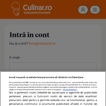
Intră în cont
Nu ai cont?
Înregistrează-te
E-mail:
Nouă ne pasă ca datele tale personale să rămână confidențiale
Noi și partenerii noștri
1017
stocăm și/sau accesăm informații pe dispozitivul dvs., precum identificatorii cookie unici
Parola:
pentru prelucrarea datelor cu caracter personal. Puteți accepta sau gestiona preferințele dvs. făcând clic mai jos,
respectiv vă puteți opune utilizării unui interes legitim în orice moment pe pagina cu politica de confidențialitate. Aceste
alegeri vor fi raportate partenerilor noștri și nu vă vor afecta navigarea.
Mai multe detalii
Noi si partenerii nostri (retelele de socializare si agentiile de publicitate
partenere, precum si furnizorii nostri de servicii de date analitice)
prelucram date pentru a permite website-ului sa functioneze, pentru a
personaliza continutul si anunturile publicitare afisate in functie de