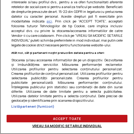
interesele si/sau profilul dvs., pentru a va oferi functionalitati aferente
Am uitat parola
retelelor de socializare si pentru a analiza traficul pe website. Beneficiati
de drepturile prevazute de art. 15-22 din GDPR in legatura cu prelucrarea
datelor cu caracter personal. Aceste drepturi pot fi exercitate prin
modalitatea indicata
aici
. Prin click pe “ACCEPT TOATE”, acceptati
folosirea tuturor Tehnologiilor de tip Cookie, care implica inclusiv
acceptul dvs. cu privire la stocarea/accesarea informatiilor de catre
Vendor-ii cu care colaboram. Prin click pe “VREAU SA MODIFIC SETARILE
INDIVIDUAL” puteti schimba preferintele in mod individual, mai putin cele
legate de cookie strict necesare pentru functionarea website-ului.
Atât noi, cât și partenerii noștri prelucrăm datele pentru a oferi:
Stocarea și/sau accesarea informațiilor de pe un dispozitiv. Dezvoltarea
și îmbunătățirea serviciilor. Măsurarea performanței reclamelor.
Utilizarea profilurilor pentru selectarea conținutului personalizat.
Crearea profilurilor de conținut personalizat. Utilizarea profilurilor pentru
selectarea publicității personalizate. Crearea profilurilor pentru
publicitate personalizată. Măsurarea performanței conținutului.
Înțelegerea publicului prin statistici sau combinații de date din surse
diferite. Utilizarea de date limitate pentru a selecta publicitatea.
Utilizarea datelor limitate pentru a selecta conținutul. Date precise de
Termeni si conditii
|
Politica de cookies
|
Politica de
geolocație și identificarea prin scanarea dispozitivului.
confidentialitate
|
Gestionați preferințele
Listă parteneri (furnizori)
ACCEPT TOATE
VREAU SA MODIFIC SETARILE INDIVIDUAL