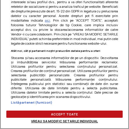
interesele si/sau profilul dvs., pentru a va oferi functionalitati aferente
Am uitat parola
retelelor de socializare si pentru a analiza traficul pe website. Beneficiati
de drepturile prevazute de art. 15-22 din GDPR in legatura cu prelucrarea
datelor cu caracter personal. Aceste drepturi pot fi exercitate prin
modalitatea indicata
aici
. Prin click pe “ACCEPT TOATE”, acceptati
folosirea tuturor Tehnologiilor de tip Cookie, care implica inclusiv
acceptul dvs. cu privire la stocarea/accesarea informatiilor de catre
Vendor-ii cu care colaboram. Prin click pe “VREAU SA MODIFIC SETARILE
INDIVIDUAL” puteti schimba preferintele in mod individual, mai putin cele
legate de cookie strict necesare pentru functionarea website-ului.
Atât noi, cât și partenerii noștri prelucrăm datele pentru a oferi:
Stocarea și/sau accesarea informațiilor de pe un dispozitiv. Dezvoltarea
și îmbunătățirea serviciilor. Măsurarea performanței reclamelor.
Utilizarea profilurilor pentru selectarea conținutului personalizat.
Crearea profilurilor de conținut personalizat. Utilizarea profilurilor pentru
selectarea publicității personalizate. Crearea profilurilor pentru
publicitate personalizată. Măsurarea performanței conținutului.
Înțelegerea publicului prin statistici sau combinații de date din surse
diferite. Utilizarea de date limitate pentru a selecta publicitatea.
Utilizarea datelor limitate pentru a selecta conținutul. Date precise de
Termeni si conditii
|
Politica de cookies
|
Politica de
geolocație și identificarea prin scanarea dispozitivului.
confidentialitate
|
Gestionați preferințele
Listă parteneri (furnizori)
ACCEPT TOATE
VREAU SA MODIFIC SETARILE INDIVIDUAL