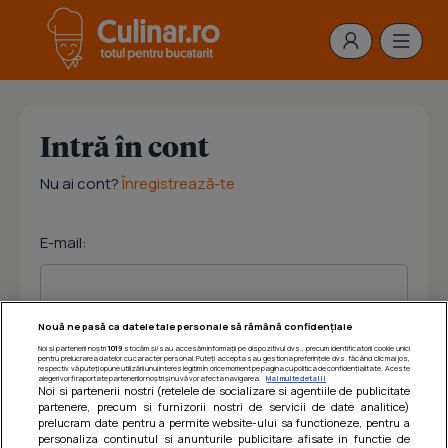
Intră în cont
Nu ai cont?
Înregistrează-te
E-mail:
Nouă ne pasă ca datele tale personale să rămână confidențiale
Noi și partenerii noștri
1019
stocăm și/sau accesăm informații pe dispozitivul dvs., precum identificatorii cookie unici
Parola:
pentru prelucrarea datelor cu caracter personal. Puteți accepta sau gestiona preferințele dvs. făcând clic mai jos,
respectiv vă puteți opune utilizării unui interes legitim în orice moment pe pagina cu politica de confidențialitate. Aceste
alegeri vor fi raportate partenerilor noștri și nu vă vor afecta navigarea.
Mai multe detalii
Noi si partenerii nostri (retelele de socializare si agentiile de publicitate
partenere, precum si furnizorii nostri de servicii de date analitice)
prelucram date pentru a permite website-ului sa functioneze, pentru a
personaliza continutul si anunturile publicitare afisate in functie de