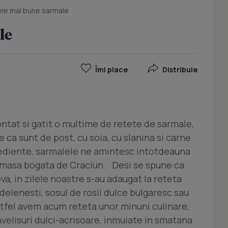
le mai bune sarmale
le
Îmi place
Distribuie
tat si gatit o multime de retete de sarmale,
 ca sunt de post, cu soia, cu slanina si carne
grediente, sarmalele ne amintesc intotdeauna
de masa bogata de Craciun. Desi se spune ca
va, in zilele noastre s-au adaugat la reteta
rdelenesti, sosul de rosii dulce bulgaresc sau
tfel avem acum reteta unor minuni culinare,
nvelisuri dulci-acrisoare, inmuiate in smatana