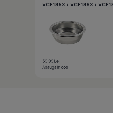
VCF185X / VCF186X / VCF1
59.99 Lei
Adauga in cos