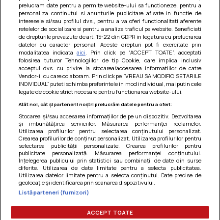
prelucram date pentru a permite website-ului sa functioneze, pentru a
personaliza continutul si anunturile publicitare afisate in functie de
interesele si/sau profilul dvs., pentru a va oferi functionalitati aferente
retelelor de socializare si pentru a analiza traficul pe website. Beneficiati
de drepturile prevazute de art. 15-22 din GDPR in legatura cu prelucrarea
datelor cu caracter personal. Aceste drepturi pot fi exercitate prin
modalitatea indicata
aici
. Prin click pe “ACCEPT TOATE”, acceptati
Barcute din vinete cu arpagic rosu
folosirea tuturor Tehnologiilor de tip Cookie, care implica inclusiv
acceptul dvs. cu privire la stocarea/accesarea informatiilor de catre
Un deliciu usor de preparat!
Vendor-ii cu care colaboram. Prin click pe “VREAU SA MODIFIC SETARILE
INDIVIDUAL” puteti schimba preferintele in mod individual, mai putin cele
legate de cookie strict necesare pentru functionarea website-ului.
Atât noi, cât și partenerii noștri prelucrăm datele pentru a oferi:
Stocarea și/sau accesarea informațiilor de pe un dispozitiv. Dezvoltarea
și îmbunătățirea serviciilor. Măsurarea performanței reclamelor.
Utilizarea profilurilor pentru selectarea conținutului personalizat.
Crearea profilurilor de conținut personalizat. Utilizarea profilurilor pentru
selectarea publicității personalizate. Crearea profilurilor pentru
publicitate personalizată. Măsurarea performanței conținutului.
Înțelegerea publicului prin statistici sau combinații de date din surse
diferite. Utilizarea de date limitate pentru a selecta publicitatea.
Utilizarea datelor limitate pentru a selecta conținutul. Date precise de
geolocație și identificarea prin scanarea dispozitivului.
Listă parteneri (furnizori)
Termeni si conditii
|
Politica de cookies
|
Politica de
confidentialitate
|
Gestionați preferințele
ACCEPT TOATE