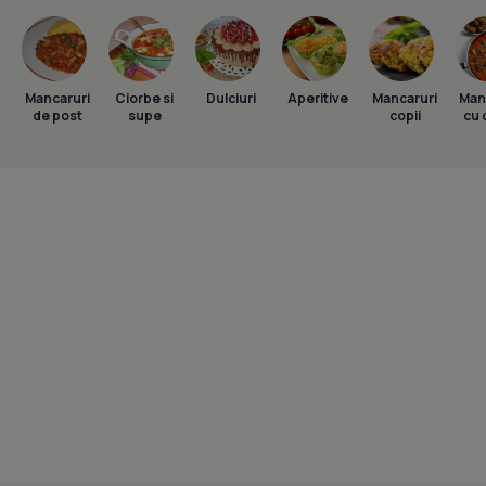
Mancaruri
Ciorbe si
Dulciuri
Aperitive
Mancaruri
Man
de post
supe
copii
cu 