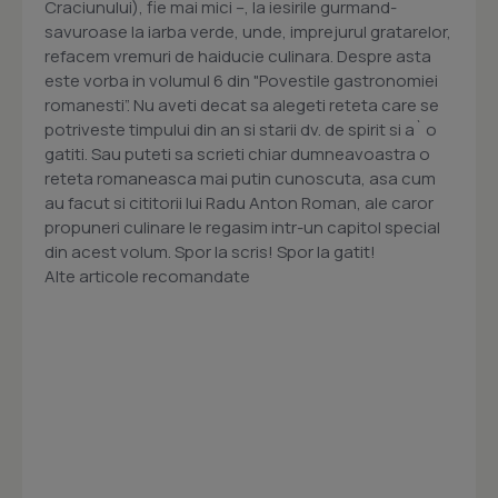
Craciunului), fie mai mici –, la iesirile gurmand-
savuroase la iarba verde, unde, imprejurul gratarelor,
refacem vremuri de haiducie culinara. Despre asta
este vorba in volumul 6 din "Povestile gastronomiei
romanesti”. Nu aveti decat sa alegeti reteta care se
potriveste timpului din an si starii dv. de spirit si a` o
gatiti. Sau puteti sa scrieti chiar dumneavoastra o
reteta romaneasca mai putin cunoscuta, asa cum
au facut si cititorii lui Radu Anton Roman, ale caror
propuneri culinare le regasim intr-un capitol special
din acest volum. Spor la scris! Spor la gatit!
Alte articole recomandate