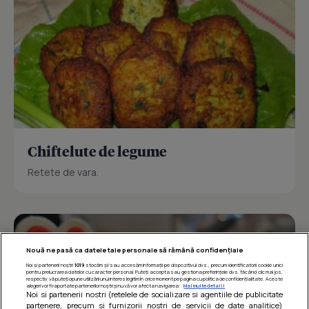
Chiftelute de legume
Retete de vara.
Nouă ne pasă ca datele tale personale să rămână confidențiale
Noi și partenerii noștri
1019
stocăm și/sau accesăm informații pe dispozitivul dvs., precum identificatorii cookie unici
pentru prelucrarea datelor cu caracter personal. Puteți accepta sau gestiona preferințele dvs. făcând clic mai jos,
respectiv vă puteți opune utilizării unui interes legitim în orice moment pe pagina cu politica de confidențialitate. Aceste
alegeri vor fi raportate partenerilor noștri și nu vă vor afecta navigarea.
Mai multe detalii
Noi si partenerii nostri (retelele de socializare si agentiile de publicitate
partenere, precum si furnizorii nostri de servicii de date analitice)