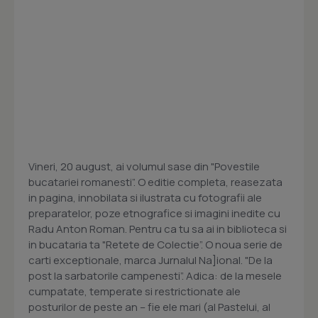
Vineri, 20 august, ai volumul sase din "Povestile
bucatariei romanesti”. O editie completa, reasezata
in pagina, innobilata si ilustrata cu fotografii ale
preparatelor, poze etnografice si imagini inedite cu
Radu Anton Roman. Pentru ca tu sa ai in biblioteca si
in bucataria ta "Retete de Colectie”. O noua serie de
carti exceptionale, marca Jurnalul Na]ional. "De la
post la sarbatorile campenesti”. Adica: de la mesele
cumpatate, temperate si restrictionate ale
posturilor de peste an – fie ele mari (al Pastelui, al