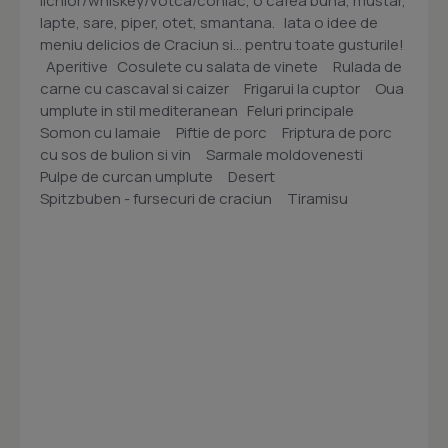
lichior/whiskey/votca/coniac, o cafea buna, mustar,
lapte, sare, piper, otet, smantana. Iata o idee de
meniu delicios de Craciun si... pentru toate gusturile!
Aperitive Cosulete cu salata de vinete Rulada de
carne cu cascaval si caizer Frigarui la cuptor Oua
umplute in stil mediteranean Feluri principale
Somon cu lamaie Piftie de porc Friptura de porc
cu sos de bulion si vin Sarmale moldovenesti
Pulpe de curcan umplute Desert
Spitzbuben - fursecuri de craciun Tiramisu