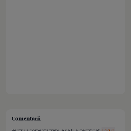
Comentarii
Pentru a comenta trebuie sa fii autentificat.
Log in