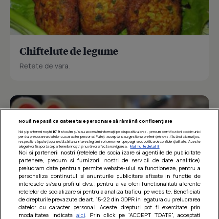
Chiftelute de legume
Retete de vara.
Nouă ne pasă ca datele tale personale să rămână confidențiale
Noi și partenerii noștri
1019
stocăm și/sau accesăm informații pe dispozitivul dvs., precum identificatorii cookie unici
pentru prelucrarea datelor cu caracter personal. Puteți accepta sau gestiona preferințele dvs. făcând clic mai jos,
respectiv vă puteți opune utilizării unui interes legitim în orice moment pe pagina cu politica de confidențialitate. Aceste
alegeri vor fi raportate partenerilor noștri și nu vă vor afecta navigarea.
Mai multe detalii
Noi si partenerii nostri (retelele de socializare si agentiile de publicitate
partenere, precum si furnizorii nostri de servicii de date analitice)
prelucram date pentru a permite website-ului sa functioneze, pentru a
personaliza continutul si anunturile publicitare afisate in functie de
interesele si/sau profilul dvs., pentru a va oferi functionalitati aferente
retelelor de socializare si pentru a analiza traficul pe website. Beneficiati
de drepturile prevazute de art. 15-22 din GDPR in legatura cu prelucrarea
datelor cu caracter personal. Aceste drepturi pot fi exercitate prin
modalitatea indicata
aici
. Prin click pe “ACCEPT TOATE”, acceptati