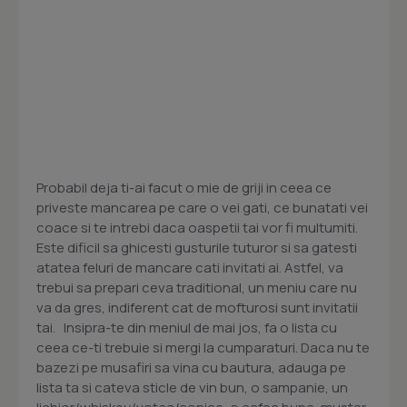
Probabil deja ti-ai facut o mie de griji in ceea ce
priveste mancarea pe care o vei gati, ce bunatati vei
coace si te intrebi daca oaspetii tai vor fi multumiti.
Este dificil sa ghicesti gusturile tuturor si sa gatesti
atatea feluri de mancare cati invitati ai. Astfel, va
trebui sa prepari ceva traditional, un meniu care nu
va da gres, indiferent cat de mofturosi sunt invitatii
tai. Insipra-te din meniul de mai jos, fa o lista cu
ceea ce-ti trebuie si mergi la cumparaturi. Daca nu te
bazezi pe musafiri sa vina cu bautura, adauga pe
lista ta si cateva sticle de vin bun, o sampanie, un