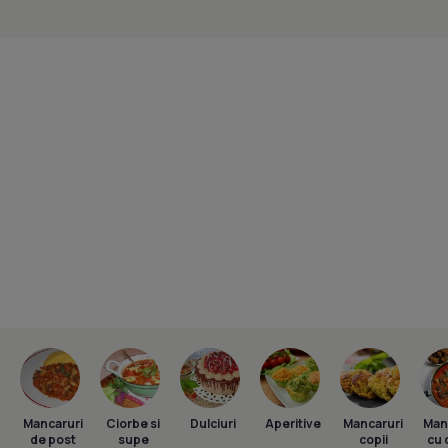
Mancaruri
Ciorbe si
Dulciuri
Aperitive
Mancaruri
Man
de post
supe
copii
cu 