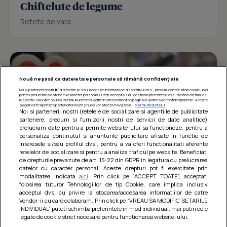
Chiftelute de legume
Retete de vara.
Nouă ne pasă ca datele tale personale să rămână confidențiale
Noi și partenerii noștri
1019
stocăm și/sau accesăm informații pe dispozitivul dvs., precum identificatorii cookie unici
pentru prelucrarea datelor cu caracter personal. Puteți accepta sau gestiona preferințele dvs. făcând clic mai jos,
respectiv vă puteți opune utilizării unui interes legitim în orice moment pe pagina cu politica de confidențialitate. Aceste
alegeri vor fi raportate partenerilor noștri și nu vă vor afecta navigarea.
Mai multe detalii
Noi si partenerii nostri (retelele de socializare si agentiile de publicitate
partenere, precum si furnizorii nostri de servicii de date analitice)
prelucram date pentru a permite website-ului sa functioneze, pentru a
personaliza continutul si anunturile publicitare afisate in functie de
interesele si/sau profilul dvs., pentru a va oferi functionalitati aferente
retelelor de socializare si pentru a analiza traficul pe website. Beneficiati
de drepturile prevazute de art. 15-22 din GDPR in legatura cu prelucrarea
datelor cu caracter personal. Aceste drepturi pot fi exercitate prin
modalitatea indicata
aici
. Prin click pe “ACCEPT TOATE”, acceptati
Barcute din vinete cu arpagic rosu
folosirea tuturor Tehnologiilor de tip Cookie, care implica inclusiv
acceptul dvs. cu privire la stocarea/accesarea informatiilor de catre
Un deliciu usor de preparat!
Vendor-ii cu care colaboram. Prin click pe “VREAU SA MODIFIC SETARILE
INDIVIDUAL” puteti schimba preferintele in mod individual, mai putin cele
legate de cookie strict necesare pentru functionarea website-ului.