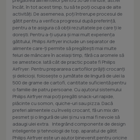
pregătirea alimentelor pentru 30 de minute, astfel
încât, în tot acest timp, tu să te poţi ocupa de alte
activităţi. De asemenea, poţi întrerupe procesul de
gătit pentru a verifica progresul după preferinţă,
pentru a te asigura că obţii rezultatele pe care ţi le
doreşti. Pentru a-ţi uşura şi mai mult experienţa
gătitului, Philips Airfryer include un separator de
alimente care-ţi permite să pregăteşti mai multe
feluri de mâncare în acelaşi timp, fără ca aromele să
se amestece. Iată cât de practic poate fi Philips
AirFryer: Pentru prepararea cartofilor prăjiţi crocanţi
şi delicioşi, foloseşte o jumătate de lingură de ulei la
500 de grame de cartofi, cantitate suficientă pentru
o familie de patru persoane. Cu ajutorul sistemului
Philips Airfryer mai poţi pregăti snack-uri rapide,
plăcinte cu somon, quiche-uri sau pizza. Dacă
preferi alimentele cu înveliş crocant, fă un mix din
pesmet şi o lingură de ulei şi nu va mai fi nevoie să
adaugi ulei extra. Integrând componente de design
inteligente şi tehnologii de top, aparatul de gătit
Philips Airfryer este un ajutor binevenit pentru oricine