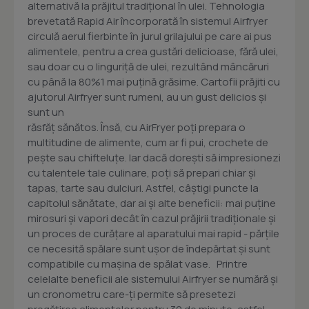
alternativă la prăjitul tradiţional în ulei. Tehnologia
brevetată Rapid Air încorporată în sistemul Airfryer
circulă aerul fierbinte în jurul grilajului pe care ai pus
alimentele, pentru a crea gustări delicioase, fără ulei,
sau doar cu o linguriţă de ulei, rezultând mâncăruri
cu până la 80%1 mai puţină grăsime. Cartofii prăjiti cu
ajutorul Airfryer sunt rumeni, au un gust delicios şi
sunt un
răsfăţ sănătos. Însă, cu AirFryer poţi prepara o
multitudine de alimente, cum ar fi pui, crochete de
peşte sau chifteluţe. Iar dacă doreşti să impresionezi
cu talentele tale culinare, poţi să prepari chiar şi
tapas, tarte sau dulciuri. Astfel, câştigi puncte la
capitolul sănătate, dar ai şi alte beneficii: mai puţine
mirosuri şi vapori decât în cazul prăjirii tradiţionale şi
un proces de curăţare al aparatului mai rapid - părţile
ce necesită spălare sunt uşor de îndepărtat şi sunt
compatibile cu maşina de spălat vase. Printre
celelalte beneficii ale sistemului Airfryer se numără şi
un cronometru care-ţi permite să presetezi