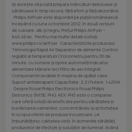
îşi doreşte să poată prepara mâncăruri delicioase şi
sănătoase în timp record, fără efort şi fără dezordine.
Philips AirFryer este disponibil pe piaţă românească
începând cu luna octombrie 2012, în două versiuni
de culoare: alb şi negru. Preţul Philips Airfryer –
840,46 lei. Pentru mai multe detalii vizitaţi
www.philips.ro/airfryer Caracteristicile produsului:
Tehnologia Rapid Air Separator de alimente Control
reglabil al temperaturii Cronometru pentru 30 de
minute, cu sonerie şi oprire automată Indicator
alimentare Mânere reci Filtru de aer integrat
Componente lavabile în maşina de spălat vase
Suport antiderapant Capacitate: 2,2 l Putere: 1.425W
Despre Royal Philips Electronics Royal Philips
Eletronics (NYSE: PHG, AEX: PHI) este o companie
care oferă soluţii diversificate pentru sănătatea şi
bunăstarea oamenilor, concentrându-şi activitatea
în scopul oferirii de produse inovatoare, ce
îmbunătăţesc calitatea vieţii, în domeniile sănătăţii,
produselor de lifestyle şi soluţiilor de iluminat. Având