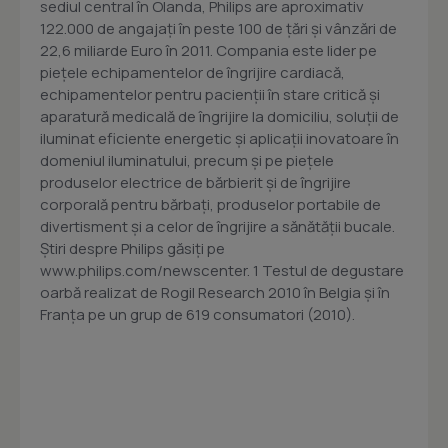
sediul central în Olanda, Philips are aproximativ
122.000 de angajaţi în peste 100 de ţări şi vânzări de
22,6 miliarde Euro în 2011. Compania este lider pe
pieţele echipamentelor de îngrijire cardiacă,
echipamentelor pentru pacienţii în stare critică şi
aparatură medicală de îngrijire la domiciliu, soluţii de
iluminat eficiente energetic şi aplicaţii inovatoare în
domeniul iluminatului, precum şi pe pieţele
produselor electrice de bărbierit şi de îngrijire
corporală pentru bărbaţi, produselor portabile de
divertisment şi a celor de îngrijire a sănătăţii bucale.
Ştiri despre Philips găsiţi pe
www.philips.com/newscenter. 1 Testul de degustare
oarbă realizat de Rogil Research 2010 în Belgia şi în
Franţa pe un grup de 619 consumatori (2010).