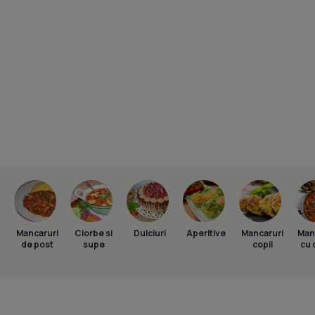
Mancaruri
Ciorbe si
Dulciuri
Aperitive
Mancaruri
Man
de post
supe
copii
cu 