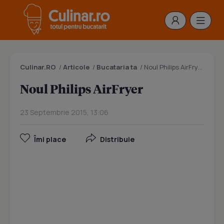
Culinar.RO
/
Articole
/
Bucataria ta
/
Noul Philips AirFryer
Noul Philips AirFryer
23 Septembrie 2015, 13:06
Îmi place
Distribuie