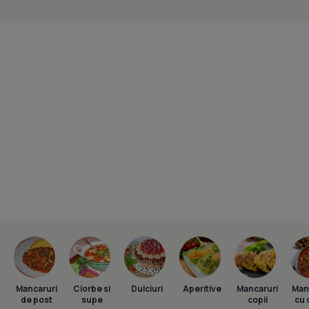
Mancaruri
Ciorbe si
Dulciuri
Aperitive
Mancaruri
Man
de post
supe
copii
cu 