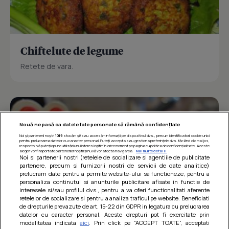
Chiftelute de legume
Retete de vara.
Nouă ne pasă ca datele tale personale să rămână confidențiale
Noi și partenerii noștri
1019
stocăm și/sau accesăm informații pe dispozitivul dvs., precum identificatorii cookie unici
pentru prelucrarea datelor cu caracter personal. Puteți accepta sau gestiona preferințele dvs. făcând clic mai jos,
respectiv vă puteți opune utilizării unui interes legitim în orice moment pe pagina cu politica de confidențialitate. Aceste
alegeri vor fi raportate partenerilor noștri și nu vă vor afecta navigarea.
Mai multe detalii
Noi si partenerii nostri (retelele de socializare si agentiile de publicitate
partenere, precum si furnizorii nostri de servicii de date analitice)
prelucram date pentru a permite website-ului sa functioneze, pentru a
personaliza continutul si anunturile publicitare afisate in functie de
interesele si/sau profilul dvs., pentru a va oferi functionalitati aferente
retelelor de socializare si pentru a analiza traficul pe website. Beneficiati
de drepturile prevazute de art. 15-22 din GDPR in legatura cu prelucrarea
datelor cu caracter personal. Aceste drepturi pot fi exercitate prin
modalitatea indicata
aici
. Prin click pe “ACCEPT TOATE”, acceptati