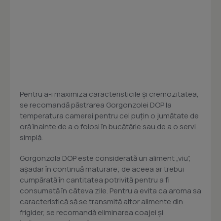
Pentru a-i maximiza caracteristicile și cremozitatea,
se recomandă păstrarea Gorgonzolei DOP la
temperatura camerei pentru cel puțin o jumătate de
oră înainte de a o folosi în bucătărie sau de a o servi
simplă.
Gorgonzola DOP este considerată un aliment „viu”,
așadar în continuă maturare; de aceea ar trebui
cumpărată în cantitatea potrivită pentru a fi
consumată în câteva zile. Pentru a evita ca aroma sa
caracteristică să se transmită altor alimente din
frigider, se recomandă eliminarea coajei și