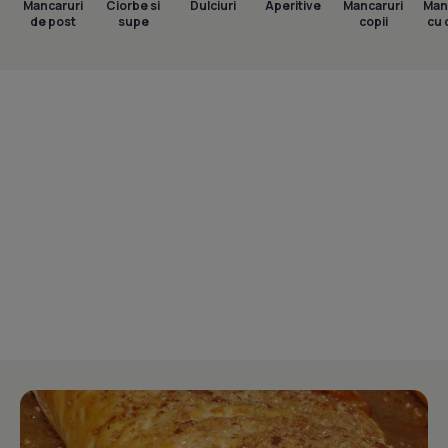
Mancaruri
Ciorbe si
Dulciuri
Aperitive
Mancaruri
Man
de post
supe
copii
cu 