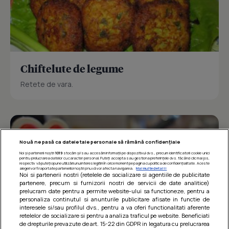
Chiftelute de legume
Retete de vara.
Nouă ne pasă ca datele tale personale să rămână confidențiale
Noi și partenerii noștri
1019
stocăm și/sau accesăm informații pe dispozitivul dvs., precum identificatorii cookie unici
pentru prelucrarea datelor cu caracter personal. Puteți accepta sau gestiona preferințele dvs. făcând clic mai jos,
respectiv vă puteți opune utilizării unui interes legitim în orice moment pe pagina cu politica de confidențialitate. Aceste
alegeri vor fi raportate partenerilor noștri și nu vă vor afecta navigarea.
Mai multe detalii
Noi si partenerii nostri (retelele de socializare si agentiile de publicitate
partenere, precum si furnizorii nostri de servicii de date analitice)
prelucram date pentru a permite website-ului sa functioneze, pentru a
personaliza continutul si anunturile publicitare afisate in functie de
interesele si/sau profilul dvs., pentru a va oferi functionalitati aferente
retelelor de socializare si pentru a analiza traficul pe website. Beneficiati
de drepturile prevazute de art. 15-22 din GDPR in legatura cu prelucrarea