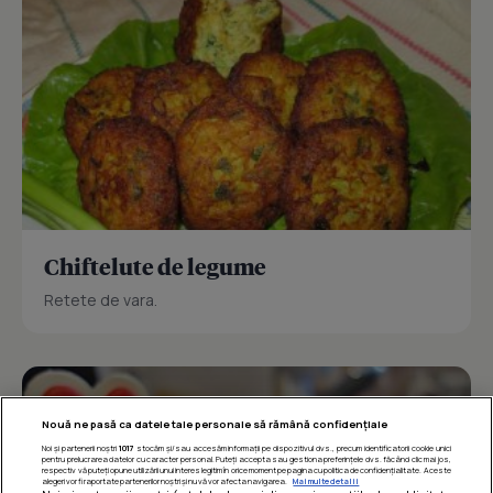
Chiftelute de legume
Retete de vara.
Nouă ne pasă ca datele tale personale să rămână confidențiale
Noi și partenerii noștri
1017
stocăm și/sau accesăm informații pe dispozitivul dvs., precum identificatorii cookie unici
pentru prelucrarea datelor cu caracter personal. Puteți accepta sau gestiona preferințele dvs. făcând clic mai jos,
respectiv vă puteți opune utilizării unui interes legitim în orice moment pe pagina cu politica de confidențialitate. Aceste
alegeri vor fi raportate partenerilor noștri și nu vă vor afecta navigarea.
Mai multe detalii