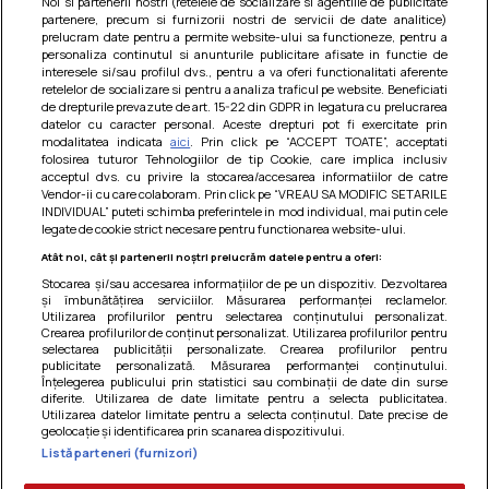
Noi si partenerii nostri (retelele de socializare si agentiile de publicitate
partenere, precum si furnizorii nostri de servicii de date analitice)
prelucram date pentru a permite website-ului sa functioneze, pentru a
personaliza continutul si anunturile publicitare afisate in functie de
interesele si/sau profilul dvs., pentru a va oferi functionalitati aferente
retelelor de socializare si pentru a analiza traficul pe website. Beneficiati
de drepturile prevazute de art. 15-22 din GDPR in legatura cu prelucrarea
datelor cu caracter personal. Aceste drepturi pot fi exercitate prin
modalitatea indicata
aici
. Prin click pe “ACCEPT TOATE”, acceptati
Barcute din vinete cu arpagic rosu
folosirea tuturor Tehnologiilor de tip Cookie, care implica inclusiv
acceptul dvs. cu privire la stocarea/accesarea informatiilor de catre
Un deliciu usor de preparat!
Vendor-ii cu care colaboram. Prin click pe “VREAU SA MODIFIC SETARILE
INDIVIDUAL” puteti schimba preferintele in mod individual, mai putin cele
legate de cookie strict necesare pentru functionarea website-ului.
Atât noi, cât și partenerii noștri prelucrăm datele pentru a oferi:
Stocarea și/sau accesarea informațiilor de pe un dispozitiv. Dezvoltarea
și îmbunătățirea serviciilor. Măsurarea performanței reclamelor.
Utilizarea profilurilor pentru selectarea conținutului personalizat.
Crearea profilurilor de conținut personalizat. Utilizarea profilurilor pentru
selectarea publicității personalizate. Crearea profilurilor pentru
publicitate personalizată. Măsurarea performanței conținutului.
Înțelegerea publicului prin statistici sau combinații de date din surse
diferite. Utilizarea de date limitate pentru a selecta publicitatea.
Utilizarea datelor limitate pentru a selecta conținutul. Date precise de
geolocație și identificarea prin scanarea dispozitivului.
Listă parteneri (furnizori)
Termeni si conditii
|
Politica de cookies
|
Politica de