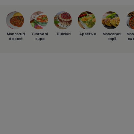
Mancaruri
Ciorbe si
Dulciuri
Aperitive
Mancaruri
Man
de post
supe
copii
cu 