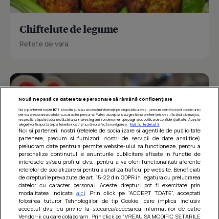
Chiftelute de legume
Retete de vara.
Nouă ne pasă ca datele tale personale să rămână confidențiale
Noi și partenerii noștri
1017
stocăm și/sau accesăm informații pe dispozitivul dvs., precum identificatorii cookie unici
pentru prelucrarea datelor cu caracter personal. Puteți accepta sau gestiona preferințele dvs. făcând clic mai jos,
respectiv vă puteți opune utilizării unui interes legitim în orice moment pe pagina cu politica de confidențialitate. Aceste
alegeri vor fi raportate partenerilor noștri și nu vă vor afecta navigarea.
Mai multe detalii
Noi si partenerii nostri (retelele de socializare si agentiile de publicitate
partenere, precum si furnizorii nostri de servicii de date analitice)
prelucram date pentru a permite website-ului sa functioneze, pentru a
personaliza continutul si anunturile publicitare afisate in functie de
interesele si/sau profilul dvs., pentru a va oferi functionalitati aferente
retelelor de socializare si pentru a analiza traficul pe website. Beneficiati
de drepturile prevazute de art. 15-22 din GDPR in legatura cu prelucrarea
datelor cu caracter personal. Aceste drepturi pot fi exercitate prin
modalitatea indicata
aici
. Prin click pe “ACCEPT TOATE”, acceptati
Barcute din vinete cu arpagic rosu
folosirea tuturor Tehnologiilor de tip Cookie, care implica inclusiv
acceptul dvs. cu privire la stocarea/accesarea informatiilor de catre
Un deliciu usor de preparat!
Vendor-ii cu care colaboram. Prin click pe “VREAU SA MODIFIC SETARILE