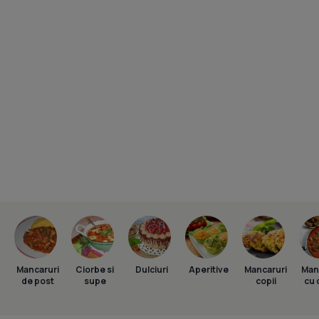
Mancaruri
Ciorbe si
Dulciuri
Aperitive
Mancaruri
Man
de post
supe
copii
cu 