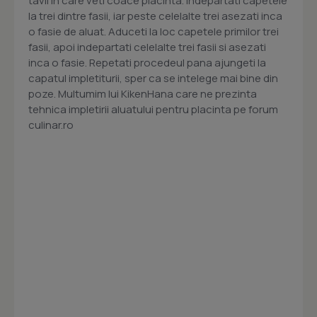
tavii in care veti coace placinta. Indepartati capetele
la trei dintre fasii, iar peste celelalte trei asezati inca
o fasie de aluat. Aduceti la loc capetele primilor trei
fasii, apoi indepartati celelalte trei fasii si asezati
inca o fasie. Repetati procedeul pana ajungeti la
capatul impletiturii, sper ca se intelege mai bine din
poze. Multumim lui KikenHana care ne prezinta
tehnica impletirii aluatului pentru placinta pe forum
culinar.ro