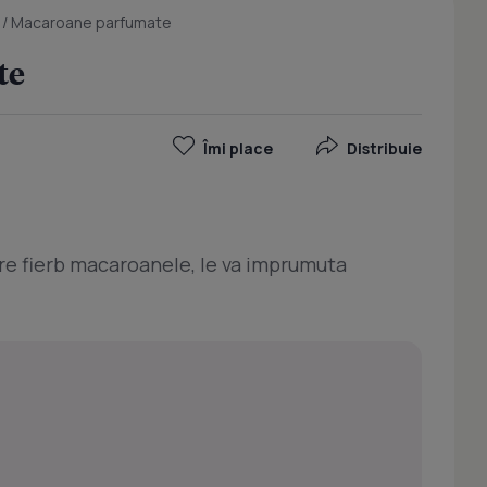
/
Macaroane parfumate
te
Îmi place
Distribuie
are fierb macaroanele, le va imprumuta