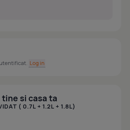
utentificat.
Log in
tine si casa ta
AT ( 0.7L + 1.2L + 1.8L)