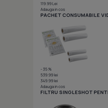
119.99 Lei
Adauga in cos
PACHET CONSUMABILE VI
- 35 %
539.99 lei
349.99 lei
Adauga in cos
FILTRU SINGLESHOT PENT