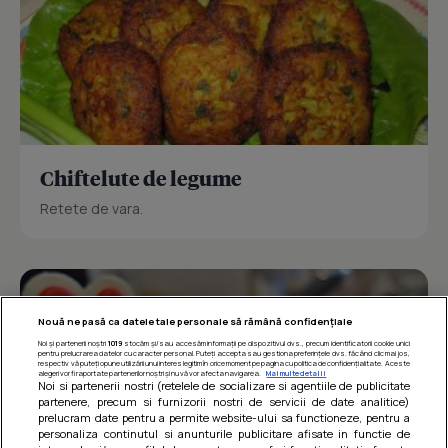
Chiftelute de legume
Retete de vara.
Nouă ne pasă ca datele tale personale să rămână confidențiale
Noi și partenerii noștri
1019
stocăm și/sau accesăm informații pe dispozitivul dvs., precum identificatorii cookie unici
pentru prelucrarea datelor cu caracter personal. Puteți accepta sau gestiona preferințele dvs. făcând clic mai jos,
respectiv vă puteți opune utilizării unui interes legitim în orice moment pe pagina cu politica de confidențialitate. Aceste
alegeri vor fi raportate partenerilor noștri și nu vă vor afecta navigarea.
Mai multe detalii
Noi si partenerii nostri (retelele de socializare si agentiile de publicitate
partenere, precum si furnizorii nostri de servicii de date analitice)
prelucram date pentru a permite website-ului sa functioneze, pentru a
personaliza continutul si anunturile publicitare afisate in functie de