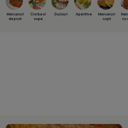
Mancaruri
Ciorbe si
Dulciuri
Aperitive
Mancaruri
Man
de post
supe
copii
cu 