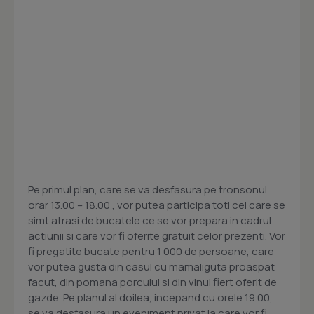
Pe primul plan, care se va desfasura pe tronsonul
orar 13.00 – 18.00 , vor putea participa toti cei care se
simt atrasi de bucatele ce se vor prepara in cadrul
actiunii si care vor fi oferite gratuit celor prezenti. Vor
fi pregatite bucate pentru 1 000 de persoane, care
vor putea gusta din casul cu mamaliguta proaspat
facut, din pomana porcului si din vinul fiert oferit de
gazde. Pe planul al doilea, incepand cu orele 19.00,
se va desfasura un eveniment privat la care vor fi