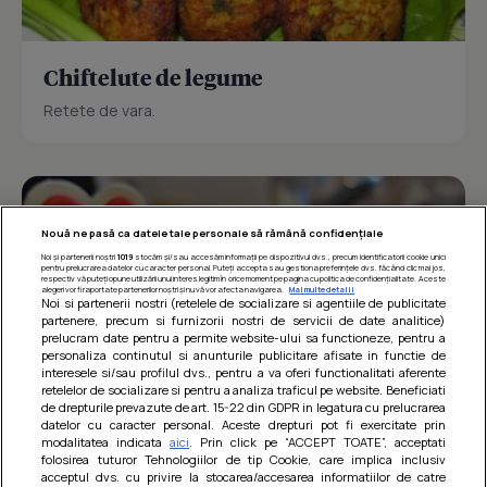
Chiftelute de legume
Retete de vara.
Nouă ne pasă ca datele tale personale să rămână confidențiale
Noi și partenerii noștri
1019
stocăm și/sau accesăm informații pe dispozitivul dvs., precum identificatorii cookie unici
pentru prelucrarea datelor cu caracter personal. Puteți accepta sau gestiona preferințele dvs. făcând clic mai jos,
respectiv vă puteți opune utilizării unui interes legitim în orice moment pe pagina cu politica de confidențialitate. Aceste
alegeri vor fi raportate partenerilor noștri și nu vă vor afecta navigarea.
Mai multe detalii
Noi si partenerii nostri (retelele de socializare si agentiile de publicitate
partenere, precum si furnizorii nostri de servicii de date analitice)
prelucram date pentru a permite website-ului sa functioneze, pentru a
personaliza continutul si anunturile publicitare afisate in functie de
interesele si/sau profilul dvs., pentru a va oferi functionalitati aferente
retelelor de socializare si pentru a analiza traficul pe website. Beneficiati
de drepturile prevazute de art. 15-22 din GDPR in legatura cu prelucrarea
datelor cu caracter personal. Aceste drepturi pot fi exercitate prin
modalitatea indicata
aici
. Prin click pe “ACCEPT TOATE”, acceptati
Barcute din vinete cu arpagic rosu
folosirea tuturor Tehnologiilor de tip Cookie, care implica inclusiv
acceptul dvs. cu privire la stocarea/accesarea informatiilor de catre