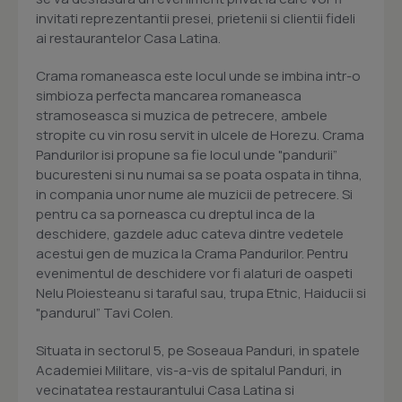
invitati reprezentantii presei, prietenii si clientii fideli
ai restaurantelor Casa Latina.
Crama romaneasca este locul unde se imbina intr-o
simbioza perfecta mancarea romaneasca
stramoseasca si muzica de petrecere, ambele
stropite cu vin rosu servit in ulcele de Horezu. Crama
Pandurilor isi propune sa fie locul unde "pandurii”
bucuresteni si nu numai sa se poata ospata in tihna,
in compania unor nume ale muzicii de petrecere. Si
pentru ca sa porneasca cu dreptul inca de la
deschidere, gazdele aduc cateva dintre vedetele
acestui gen de muzica la Crama Pandurilor. Pentru
evenimentul de deschidere vor fi alaturi de oaspeti
Nelu Ploiesteanu si taraful sau, trupa Etnic, Haiducii si
"pandurul” Tavi Colen.
Situata in sectorul 5, pe Soseaua Panduri, in spatele
Academiei Militare, vis-a-vis de spitalul Panduri, in
vecinatatea restaurantului Casa Latina si