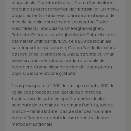
magazinului Carrefour Market, Crama Pandurilor isi
propune sa ofere romanilor, dar si strainilor, un meniu
bogat, autentic romanesc, care sa aminteasca de
mesele de odinioara din care se ospatau Tudor
Vladimirescu, Iancu Jianu, Gheorghe Magheru,
Petrache Poenaru sau Anghel Sapte Cai, unii dintre
cei mai renumiti panduri. Cu cele 200 de locuri ale
sale, impartite in 4 saloane, Crama Pandurilor ofera
oaspetilor sai o atmosfera unica, stropita cu vinuri
alese si condimentata cu corduri muzicale de
petrecere. Crama dispune de loc de joaca pentru
copii si parcare proprie gratuita.
* cas proaspat din 1 000 de litri, aproximativ 200 de
kg de cas proaspat, realizat dupa o metoda
traditionala de catre echipa Cramei Pandurilor
sustinuta de o echipa din comuna Funfata, judetul
Brasov – familia Istrate. Casul este "cea mai mare
branza” facuta vreodata in tara noastra, dupa o
metoda traditionala.