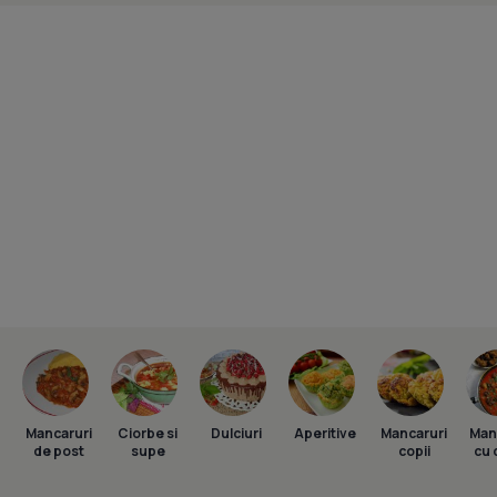
Mancaruri
Ciorbe si
Dulciuri
Aperitive
Mancaruri
Man
de post
supe
copii
cu 