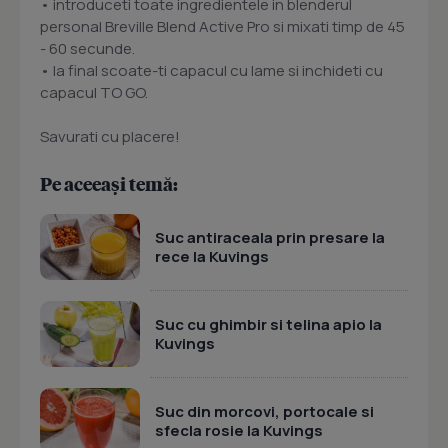
• introduceti toate ingredientele in blenderul
personal Breville Blend Active Pro si mixati timp de 45
- 60 secunde.
• la final scoate-ti capacul cu lame si inchideti cu
capacul TO GO.
Savurati cu placere!
Pe aceeași temă:
Suc antiraceala prin presare la
rece la Kuvings
Suc cu ghimbir si telina apio la
Kuvings
Suc din morcovi, portocale si
sfecla rosie la Kuvings