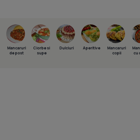
Mancaruri
Ciorbe si
Dulciuri
Aperitive
Mancaruri
Man
de post
supe
copii
cu 