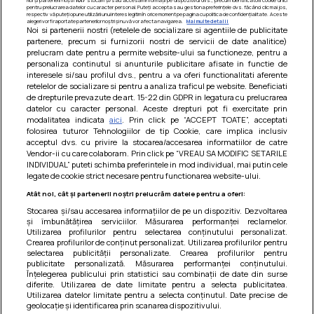
pentru prelucrarea datelor cu caracter personal. Puteți accepta sau gestiona preferințele dvs. făcând clic mai jos,
respectiv vă puteți opune utilizării unui interes legitim în orice moment pe pagina cu politica de confidențialitate. Aceste
alegeri vor fi raportate partenerilor noștri și nu vă vor afecta navigarea.
Mai multe detalii
Noi si partenerii nostri (retelele de socializare si agentiile de publicitate
partenere, precum si furnizorii nostri de servicii de date analitice)
prelucram date pentru a permite website-ului sa functioneze, pentru a
personaliza continutul si anunturile publicitare afisate in functie de
interesele si/sau profilul dvs., pentru a va oferi functionalitati aferente
retelelor de socializare si pentru a analiza traficul pe website. Beneficiati
de drepturile prevazute de art. 15-22 din GDPR in legatura cu prelucrarea
datelor cu caracter personal. Aceste drepturi pot fi exercitate prin
modalitatea indicata
aici
. Prin click pe “ACCEPT TOATE”, acceptati
Barcute din vinete cu arpagic rosu
folosirea tuturor Tehnologiilor de tip Cookie, care implica inclusiv
acceptul dvs. cu privire la stocarea/accesarea informatiilor de catre
Un deliciu usor de preparat!
Vendor-ii cu care colaboram. Prin click pe “VREAU SA MODIFIC SETARILE
INDIVIDUAL” puteti schimba preferintele in mod individual, mai putin cele
legate de cookie strict necesare pentru functionarea website-ului.
Atât noi, cât și partenerii noștri prelucrăm datele pentru a oferi:
Stocarea și/sau accesarea informațiilor de pe un dispozitiv. Dezvoltarea
și îmbunătățirea serviciilor. Măsurarea performanței reclamelor.
Utilizarea profilurilor pentru selectarea conținutului personalizat.
Crearea profilurilor de conținut personalizat. Utilizarea profilurilor pentru
selectarea publicității personalizate. Crearea profilurilor pentru
publicitate personalizată. Măsurarea performanței conținutului.
Înțelegerea publicului prin statistici sau combinații de date din surse
diferite. Utilizarea de date limitate pentru a selecta publicitatea.
Utilizarea datelor limitate pentru a selecta conținutul. Date precise de
geolocație și identificarea prin scanarea dispozitivului.