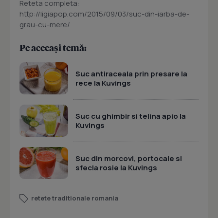
Reteta completa:
http://ligiapop.com/2015/09/03/suc-din-iarba-de-
grau-cu-mere/
Pe aceeași temă:
Suc antiraceala prin presare la
rece la Kuvings
Suc cu ghimbir si telina apio la
Kuvings
Suc din morcovi, portocale si
sfecla rosie la Kuvings
retete traditionale romania