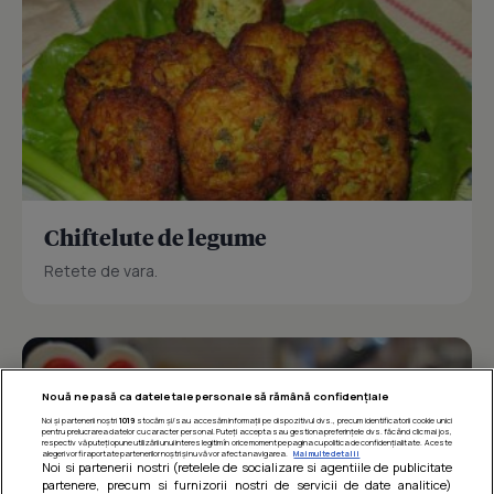
Chiftelute de legume
Retete de vara.
Nouă ne pasă ca datele tale personale să rămână confidențiale
Noi și partenerii noștri
1019
stocăm și/sau accesăm informații pe dispozitivul dvs., precum identificatorii cookie unici
pentru prelucrarea datelor cu caracter personal. Puteți accepta sau gestiona preferințele dvs. făcând clic mai jos,
respectiv vă puteți opune utilizării unui interes legitim în orice moment pe pagina cu politica de confidențialitate. Aceste
alegeri vor fi raportate partenerilor noștri și nu vă vor afecta navigarea.
Mai multe detalii
Noi si partenerii nostri (retelele de socializare si agentiile de publicitate
partenere, precum si furnizorii nostri de servicii de date analitice)