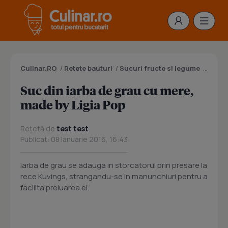
Culinar.RO
/
Retete bauturi
/
Sucuri fructe si legume
/
Suc di
Suc din iarba de grau cu mere,
made by Ligia Pop
Rețetă de
test test
Publicat: 08 Ianuarie 2016, 16:43
Iarba de grau se adauga in storcatorul prin presare la
rece Kuvings, strangandu-se in manunchiuri pentru a
facilita preluarea ei.