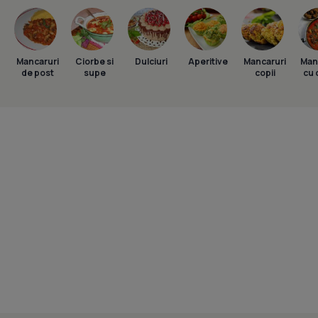
Mancaruri
Ciorbe si
Dulciuri
Aperitive
Mancaruri
Man
de post
supe
copii
cu 