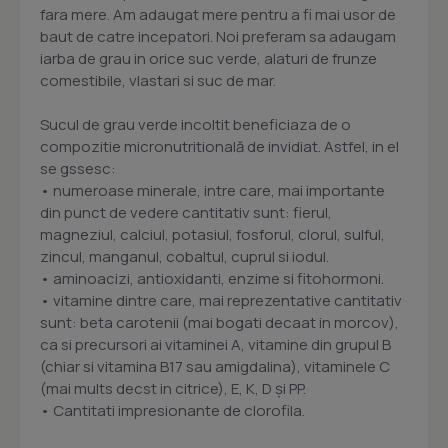
fara mere. Am adaugat mere pentru a fi mai usor de
baut de catre incepatori. Noi preferam sa adaugam
iarba de grau in orice suc verde, alaturi de frunze
comestibile, vlastari si suc de mar.
Sucul de grau verde incoltit beneficiaza de o
compozitie micronutritională de invidiat. Astfel, in el
se gssesc:
• numeroase minerale, intre care, mai importante
din punct de vedere cantitativ sunt: fierul,
magneziul, calciul, potasiul, fosforul, clorul, sulful,
zincul, manganul, cobaltul, cuprul si iodul.
• aminoacizi, antioxidanti, enzime si fitohormoni.
• vitamine dintre care, mai reprezentative cantitativ
sunt: beta carotenii (mai bogati decaat in morcov),
ca si precursori ai vitaminei A, vitamine din grupul B
(chiar si vitamina B17 sau amigdalina), vitaminele C
(mai mults decst in citrice), E, K, D şi PP.
• Cantitati impresionante de clorofila.