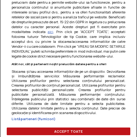
prelucram date pentru a permite website-ului sa functioneze, pentru a
personaliza continutul si anunturile publicitare afisate in functie de
interesele si/sau profilul dvs., pentru a va oferi functionalitati aferente
retelelor de socializare si pentru a analiza traficul pe website. Beneficiati
de drepturile prevazute de art. 15-22 din GDPR in legatura cu prelucrarea
datelor cu caracter personal. Aceste drepturi pot fi exercitate prin
modalitatea indicata
aici
. Prin click pe “ACCEPT TOATE”, acceptati
Barcute din vinete cu arpagic rosu
folosirea tuturor Tehnologiilor de tip Cookie, care implica inclusiv
acceptul dvs. cu privire la stocarea/accesarea informatiilor de catre
Un deliciu usor de preparat!
Vendor-ii cu care colaboram. Prin click pe “VREAU SA MODIFIC SETARILE
INDIVIDUAL” puteti schimba preferintele in mod individual, mai putin cele
legate de cookie strict necesare pentru functionarea website-ului.
Atât noi, cât și partenerii noștri prelucrăm datele pentru a oferi:
Stocarea și/sau accesarea informațiilor de pe un dispozitiv. Dezvoltarea
și îmbunătățirea serviciilor. Măsurarea performanței reclamelor.
Utilizarea profilurilor pentru selectarea conținutului personalizat.
Crearea profilurilor de conținut personalizat. Utilizarea profilurilor pentru
selectarea publicității personalizate. Crearea profilurilor pentru
publicitate personalizată. Măsurarea performanței conținutului.
Înțelegerea publicului prin statistici sau combinații de date din surse
diferite. Utilizarea de date limitate pentru a selecta publicitatea.
Utilizarea datelor limitate pentru a selecta conținutul. Date precise de
geolocație și identificarea prin scanarea dispozitivului.
Listă parteneri (furnizori)
Termeni si conditii
|
Politica de cookies
|
Politica de
confidentialitate
|
Gestionați preferințele
ACCEPT TOATE