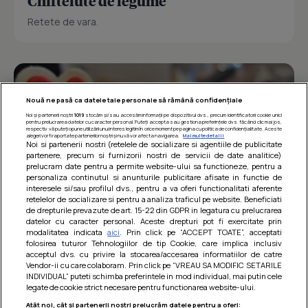
Chiftelute de legume
Retete de vara.
Nouă ne pasă ca datele tale personale să rămână confidențiale
Noi și partenerii noștri
1019
stocăm și/sau accesăm informații pe dispozitivul dvs., precum identificatorii cookie unici
pentru prelucrarea datelor cu caracter personal. Puteți accepta sau gestiona preferințele dvs. făcând clic mai jos,
respectiv vă puteți opune utilizării unui interes legitim în orice moment pe pagina cu politica de confidențialitate. Aceste
alegeri vor fi raportate partenerilor noștri și nu vă vor afecta navigarea.
Mai multe detalii
Noi si partenerii nostri (retelele de socializare si agentiile de publicitate
partenere, precum si furnizorii nostri de servicii de date analitice)
prelucram date pentru a permite website-ului sa functioneze, pentru a
personaliza continutul si anunturile publicitare afisate in functie de
interesele si/sau profilul dvs., pentru a va oferi functionalitati aferente
retelelor de socializare si pentru a analiza traficul pe website. Beneficiati
de drepturile prevazute de art. 15-22 din GDPR in legatura cu prelucrarea
datelor cu caracter personal. Aceste drepturi pot fi exercitate prin
modalitatea indicata
aici
. Prin click pe “ACCEPT TOATE”, acceptati
Barcute din vinete cu arpagic rosu
folosirea tuturor Tehnologiilor de tip Cookie, care implica inclusiv
acceptul dvs. cu privire la stocarea/accesarea informatiilor de catre
Un deliciu usor de preparat!
Vendor-ii cu care colaboram. Prin click pe “VREAU SA MODIFIC SETARILE
INDIVIDUAL” puteti schimba preferintele in mod individual, mai putin cele
legate de cookie strict necesare pentru functionarea website-ului.
Atât noi, cât și partenerii noștri prelucrăm datele pentru a oferi: