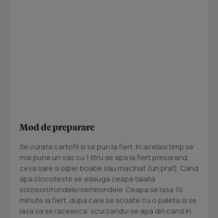
Mod de preparare
Se curata cartofii si se pun la fiert. In acelasi timp se
mai pune un vas cu 1 litru de apa la fiert presarand
ceva sare si piper boabe sau macinat (un praf). Cand
apa clocoteste se adauga ceapa taiata
solzisori/rondele/semirondele. Ceapa se lasa 10
minute la fiert, dupa care se scoate cu o paleta si se
lasa sa se raceasca, scurzandu-se apa din cand in