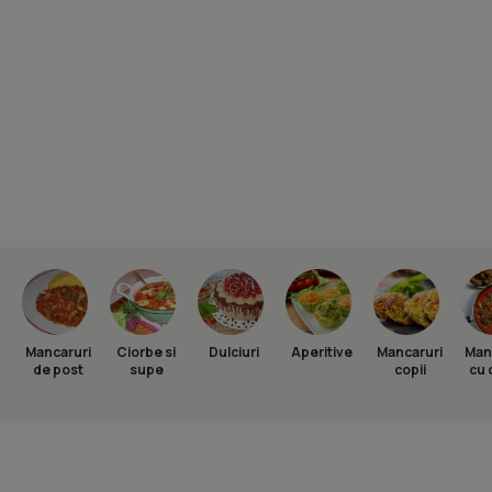
Mancaruri
Ciorbe si
Dulciuri
Aperitive
Mancaruri
Man
de post
supe
copii
cu 