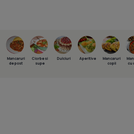
Mancaruri
Ciorbe si
Dulciuri
Aperitive
Mancaruri
Man
de post
supe
copii
cu 