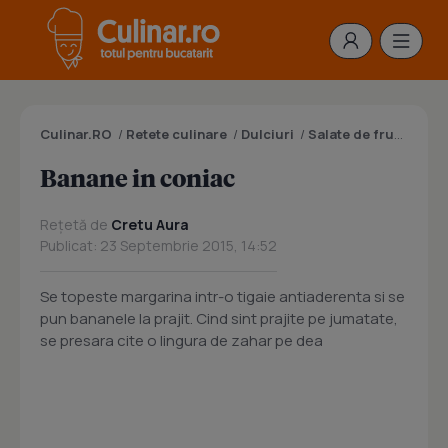
Culinar.RO
/
Retete culinare
/
Dulciuri
/
Salate de fructe
/
Ba
Banane in coniac
Rețetă de
Cretu Aura
Publicat: 23 Septembrie 2015, 14:52
Se topeste margarina intr-o tigaie antiaderenta si se
pun bananele la prajit. Cind sint prajite pe jumatate,
se presara cite o lingura de zahar pe dea