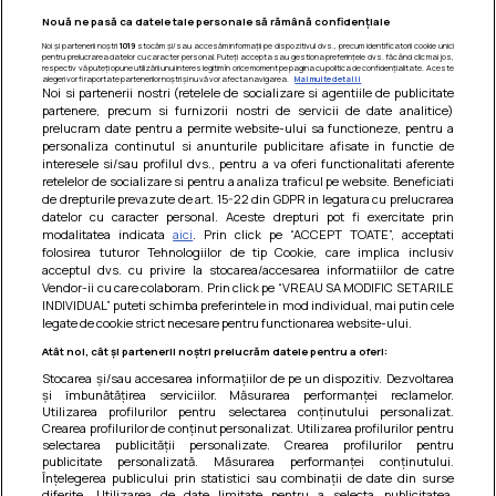
Nouă ne pasă ca datele tale personale să rămână confidențiale
Noi și partenerii noștri
1019
stocăm și/sau accesăm informații pe dispozitivul dvs., precum identificatorii cookie unici
pentru prelucrarea datelor cu caracter personal. Puteți accepta sau gestiona preferințele dvs. făcând clic mai jos,
respectiv vă puteți opune utilizării unui interes legitim în orice moment pe pagina cu politica de confidențialitate. Aceste
alegeri vor fi raportate partenerilor noștri și nu vă vor afecta navigarea.
Mai multe detalii
Noi si partenerii nostri (retelele de socializare si agentiile de publicitate
partenere, precum si furnizorii nostri de servicii de date analitice)
prelucram date pentru a permite website-ului sa functioneze, pentru a
personaliza continutul si anunturile publicitare afisate in functie de
interesele si/sau profilul dvs., pentru a va oferi functionalitati aferente
retelelor de socializare si pentru a analiza traficul pe website. Beneficiati
de drepturile prevazute de art. 15-22 din GDPR in legatura cu prelucrarea
datelor cu caracter personal. Aceste drepturi pot fi exercitate prin
modalitatea indicata
aici
. Prin click pe “ACCEPT TOATE”, acceptati
Barcute din vinete cu arpagic rosu
folosirea tuturor Tehnologiilor de tip Cookie, care implica inclusiv
acceptul dvs. cu privire la stocarea/accesarea informatiilor de catre
Un deliciu usor de preparat!
Vendor-ii cu care colaboram. Prin click pe “VREAU SA MODIFIC SETARILE
INDIVIDUAL” puteti schimba preferintele in mod individual, mai putin cele
legate de cookie strict necesare pentru functionarea website-ului.
Atât noi, cât și partenerii noștri prelucrăm datele pentru a oferi:
Stocarea și/sau accesarea informațiilor de pe un dispozitiv. Dezvoltarea
și îmbunătățirea serviciilor. Măsurarea performanței reclamelor.
Utilizarea profilurilor pentru selectarea conținutului personalizat.
Crearea profilurilor de conținut personalizat. Utilizarea profilurilor pentru
selectarea publicității personalizate. Crearea profilurilor pentru
publicitate personalizată. Măsurarea performanței conținutului.
Înțelegerea publicului prin statistici sau combinații de date din surse
diferite. Utilizarea de date limitate pentru a selecta publicitatea.