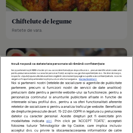
Chiftelute de legume
Retete de vara.
Nouă ne pasă ca datele tale personale să rămână confidențiale
Noi și partenerii noștri
1019
stocăm și/sau accesăm informații pe dispozitivul dvs., precum identificatorii cookie unici
pentru prelucrarea datelor cu caracter personal. Puteți accepta sau gestiona preferințele dvs. făcând clic mai jos,
respectiv vă puteți opune utilizării unui interes legitim în orice moment pe pagina cu politica de confidențialitate. Aceste
alegeri vor fi raportate partenerilor noștri și nu vă vor afecta navigarea.
Mai multe detalii
Noi si partenerii nostri (retelele de socializare si agentiile de publicitate
partenere, precum si furnizorii nostri de servicii de date analitice)
prelucram date pentru a permite website-ului sa functioneze, pentru a
personaliza continutul si anunturile publicitare afisate in functie de
interesele si/sau profilul dvs., pentru a va oferi functionalitati aferente
retelelor de socializare si pentru a analiza traficul pe website. Beneficiati
de drepturile prevazute de art. 15-22 din GDPR in legatura cu prelucrarea
datelor cu caracter personal. Aceste drepturi pot fi exercitate prin
modalitatea indicata
aici
. Prin click pe “ACCEPT TOATE”, acceptati
Barcute din vinete cu arpagic rosu
folosirea tuturor Tehnologiilor de tip Cookie, care implica inclusiv
acceptul dvs. cu privire la stocarea/accesarea informatiilor de catre