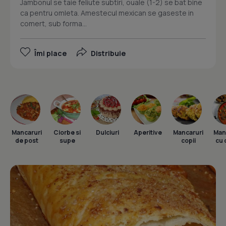
Jambonul se taie feliute subtiri, ouale (1-2) se bat bine
ca pentru omleta. Amestecul mexican se gaseste in
comert, sub forma...
Îmi place
Distribuie
Mancaruri
Ciorbe si
Dulciuri
Aperitive
Mancaruri
Man
de post
supe
copii
cu 