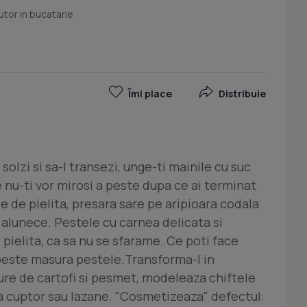
utor in bucatarie
Îmi place
Distribuie
solzi si sa-l transezi, unge-ti mainile cu suc
e nu-ti vor mirosi a peste dupa ce ai terminat
e de pielita, presara sare pe aripioara codala
 alunece. Pestele cu carnea delicata si
pielita, ca sa nu se sfarame. Ce poti face
t peste masura pestele.Transforma-l in
ure de cartofi si pesmet, modeleaza chiftele
la cuptor sau lazane. "Cosmetizeaza" defectul: