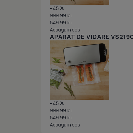
- 45 %
999.99 lei
549.99 lei
Adauga in cos
APARAT DE VIDARE VS219
- 45 %
999.99 lei
549.99 lei
Adauga in cos