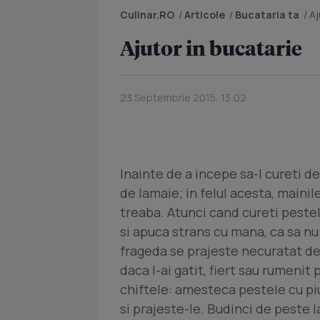
Culinar.RO
/
Articole
/
Bucataria ta
/
Aj
Ajutor in bucatarie
23 Septembrie 2015, 13:02
Inainte de a incepe sa-l cureti de 
de lamaie; in felul acesta, mainil
treaba. Atunci cand cureti pestel
si apuca strans cu mana, ca sa nu
frageda se prajeste necuratat de 
daca l-ai gatit, fiert sau rumeni
chiftele: amesteca pestele cu pi
si prajeste-le. Budinci de peste 