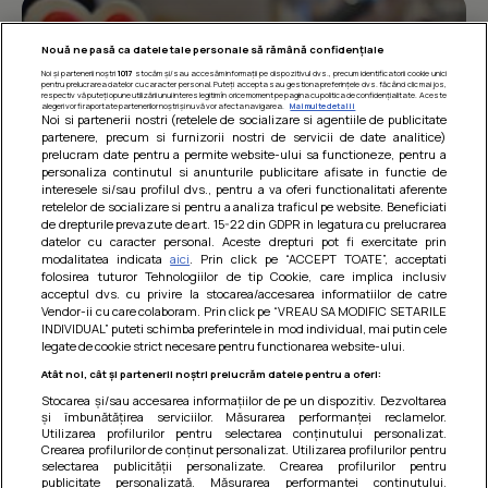
Nouă ne pasă ca datele tale personale să rămână confidențiale
Noi și partenerii noștri
1017
stocăm și/sau accesăm informații pe dispozitivul dvs., precum identificatorii cookie unici
pentru prelucrarea datelor cu caracter personal. Puteți accepta sau gestiona preferințele dvs. făcând clic mai jos,
respectiv vă puteți opune utilizării unui interes legitim în orice moment pe pagina cu politica de confidențialitate. Aceste
alegeri vor fi raportate partenerilor noștri și nu vă vor afecta navigarea.
Mai multe detalii
Noi si partenerii nostri (retelele de socializare si agentiile de publicitate
partenere, precum si furnizorii nostri de servicii de date analitice)
prelucram date pentru a permite website-ului sa functioneze, pentru a
personaliza continutul si anunturile publicitare afisate in functie de
interesele si/sau profilul dvs., pentru a va oferi functionalitati aferente
retelelor de socializare si pentru a analiza traficul pe website. Beneficiati
de drepturile prevazute de art. 15-22 din GDPR in legatura cu prelucrarea
datelor cu caracter personal. Aceste drepturi pot fi exercitate prin
modalitatea indicata
aici
. Prin click pe “ACCEPT TOATE”, acceptati
Barcute din vinete cu arpagic rosu
folosirea tuturor Tehnologiilor de tip Cookie, care implica inclusiv
acceptul dvs. cu privire la stocarea/accesarea informatiilor de catre
Un deliciu usor de preparat!
Vendor-ii cu care colaboram. Prin click pe “VREAU SA MODIFIC SETARILE
INDIVIDUAL” puteti schimba preferintele in mod individual, mai putin cele
legate de cookie strict necesare pentru functionarea website-ului.
Atât noi, cât și partenerii noștri prelucrăm datele pentru a oferi:
Stocarea și/sau accesarea informațiilor de pe un dispozitiv. Dezvoltarea
și îmbunătățirea serviciilor. Măsurarea performanței reclamelor.
Utilizarea profilurilor pentru selectarea conținutului personalizat.
Crearea profilurilor de conținut personalizat. Utilizarea profilurilor pentru
selectarea publicității personalizate. Crearea profilurilor pentru
publicitate personalizată. Măsurarea performanței conținutului.