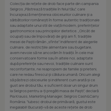
Colecţia de reţete de drob face parte din campania
Selgros „Păstrează tradiţiile în felul tău", care
încurajează menţinerea obiceiurilor culinare şi a
sărbătorilor româneşti în forme autentic tradiţionale
sau adaptate unui stil de viaţă modern, preferinţelor
gastronomice sau principiilor dietetice. „Oricât de
ocupaţi sau de împovăraţi de griji am fi, tradiţiile
mesei de Paşti rămân „sfinte". Indiferent de alegerile
culinare, de restricţiile alimentare sau bugetare,
avem nevoie să ne ancorăm în tradiţii. În cele mai
conservatoare forme sau în altele noi, adaptate
după preferinţe sau nevoi, tradiţiile culinare sunt
reconfortante, ne reapropiem de familie şi prieteni,
care ne redau firescul şi căldura umană. Oricum alegi
să păstrezi obiceiurile şi indiferent cum arată şi ce
gust are drobul tău, e suficient doar un singur drum
la Selgros pentru a-ţi pregăti masa de Paşti", declară
Pia Krauss, Marketing Manager, Selgros Cash&Carry
România. "Iubesc drobul de primăvară, gustul este
inegalabil! Bucuraţi-vă de aceste reţete de drob