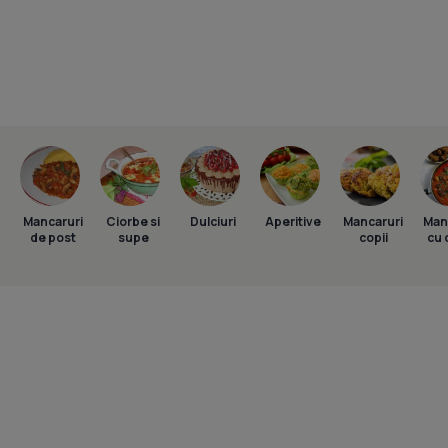
Mancaruri
Ciorbe si
Dulciuri
Aperitive
Mancaruri
Man
de post
supe
copii
cu 