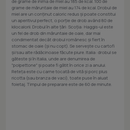
de grame de inima de miel au 185 de kcal. 100 de
grame de măruntaie de miel au 174 de kcal. Drobul de
miel are un conţinut caloric redus şi poate constitui
un aperitivul perfect, o porţie de drob având 80 de
kilocalorii. Drobul în alte ţări: Scoţia: Haggis-ul este
un fel de drob din măruntaie de oaie, dar mai
condimentat decât drobul românesc şi fiert în
stomac de oaie (şi nu copt). Se serveşte cu cartofi
şi/sau alte rădăcinoase făcute piure. Italia: drobul se
găteste şi în Italia, unde are denumirea de
"polpettone" şi poate fi gătit în orice zi a anului.
Reteţa este cu carne tocată de vită şi porc plus
ricotta (sau branza de vaci), toate puse în aluat
foietaj. Timpul de preparare este de 60 de minute.