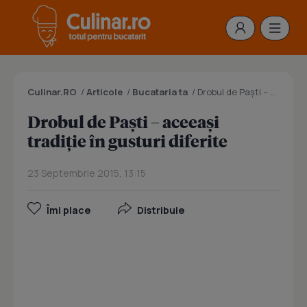
Culinar.RO
/
Articole
/
Bucataria ta
/
Drobul de Paşti – aceeaşi tradiţie în gusturi diferite
Drobul de Paşti – aceeaşi
tradiţie în gusturi diferite
23 Septembrie 2015, 13:15
Îmi place
Distribuie