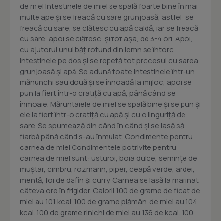
de miel Intestinele de miel se spală foarte bine în mai
multe ape şi se freacă cu sare grunjoasă, astfel: se
freacă cu sare, se clătesc cu apă caldă, iar se freacă
cu sare, apoi se clătesc, şi tot aşa, de 3-4 ori. Apoi,
cu ajutorul unui băţ rotund din lemn se întorc
intestinele pe dos şi se repetă tot procesul cu sarea
grunjoasă şi apă. Se adună toate intestinele într-un
mănunchi sau două şi se înnoadă la mijloc, apoi se
pun la fiert într-o cratiţă cu apă, până când se
înmoaie. Măruntaiele de miel se spală bine şi se pun şi
ele la fiert într-o cratiţă cu apă şi cu o linguriţă de
sare. Se spumează din când în când şi se lasă să
fiarbă până când s-au înmuiat. Condimente pentru
carnea de miel Condimentele potrivite pentru
carnea de miel sunt: usturoi, boia dulce, seminţe de
muştar, cimbru, rozmarin, piper, ceapă verde, ardei,
mentă, foi de dafin şi curry. Carnea se lasă la marinat
câteva ore în frigider. Calorii 100 de grame de ficat de
miel au 101 kcal. 100 de grame plămâni de miel au 104
kcal. 100 de grame rinichi de miel au 136 de kcal. 100