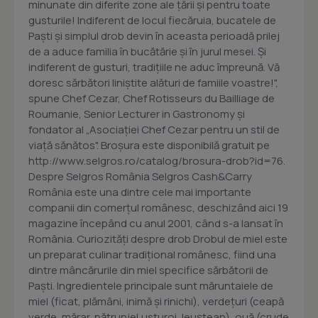
minunate din diferite zone ale ţării şi pentru toate
gusturile! Indiferent de locul fiecăruia, bucatele de
Paşti şi simplul drob devin în aceasta perioadă prilej
de a aduce familia în bucătărie şi în jurul mesei. Şi
indiferent de gusturi, tradiţiile ne aduc împreună. Vă
doresc sărbători liniştite alături de famiile voastre!",
spune Chef Cezar, Chef Rotisseurs du Bailliage de
Roumanie, Senior Lecturer in Gastronomy şi
fondator al „Asociaţiei Chef Cezar pentru un stil de
viaţă sănătos". Broşura este disponibilă gratuit pe
http://www.selgros.ro/catalog/brosura-drob?id=76.
Despre Selgros România Selgros Cash&Carry
România este una dintre cele mai importante
companii din comerţul românesc, deschizând aici 19
magazine începând cu anul 2001, când s-a lansat în
România. Curiozităţi despre drob Drobul de miel este
un preparat culinar tradițional românesc, fiind una
dintre mâncărurile din miel specifice sărbătorii de
Paşti. Ingredientele principale sunt măruntaiele de
miel (ficat, plămâni, inimă și rinichi), verdețuri (ceapă
verde, mărar, pătrunjel,usturoi, leuștean), ouă (crude