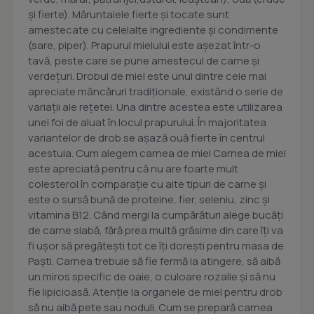
și fierte). Măruntaiele fierte și tocate sunt
amestecate cu celelalte ingrediente și condimente
(sare, piper). Prapurul mielului este așezat într-o
tavă, peste care se pune amestecul de carne și
verdețuri. Drobul de miel este unul dintre cele mai
apreciate mâncăruri tradiționale, existând o serie de
variații ale rețetei. Una dintre acestea este utilizarea
unei foi de aluat în locul prapurului. În majoritatea
variantelor de drob se așază ouă fierte în centrul
acestuia. Cum alegem carnea de miel Carnea de miel
este apreciată pentru că nu are foarte mult
colesterol în comparaţie cu alte tipuri de carne şi
este o sursă bună de proteine, fier, seleniu, zinc şi
vitamina B12. Când mergi la cumpărături alege bucăţi
de carne slabă, fără prea multă grăsime din care îţi va
fi uşor să pregăteşti tot ce îţi doreşti pentru masa de
Paşti. Carnea trebuie să fie fermă la atingere, să aibă
un miros specific de oaie, o culoare rozalie şi să nu
fie lipicioasă. Atenţie la organele de miel pentru drob
să nu aibă pete sau noduli. Cum se prepară carnea