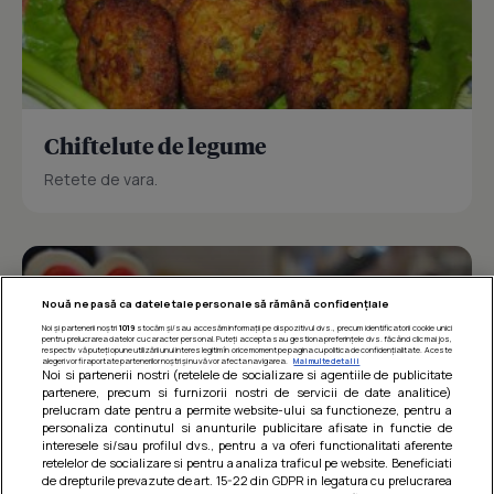
Chiftelute de legume
Retete de vara.
Nouă ne pasă ca datele tale personale să rămână confidențiale
Noi și partenerii noștri
1019
stocăm și/sau accesăm informații pe dispozitivul dvs., precum identificatorii cookie unici
pentru prelucrarea datelor cu caracter personal. Puteți accepta sau gestiona preferințele dvs. făcând clic mai jos,
respectiv vă puteți opune utilizării unui interes legitim în orice moment pe pagina cu politica de confidențialitate. Aceste
alegeri vor fi raportate partenerilor noștri și nu vă vor afecta navigarea.
Mai multe detalii
Noi si partenerii nostri (retelele de socializare si agentiile de publicitate
partenere, precum si furnizorii nostri de servicii de date analitice)
prelucram date pentru a permite website-ului sa functioneze, pentru a
personaliza continutul si anunturile publicitare afisate in functie de
interesele si/sau profilul dvs., pentru a va oferi functionalitati aferente
retelelor de socializare si pentru a analiza traficul pe website. Beneficiati
de drepturile prevazute de art. 15-22 din GDPR in legatura cu prelucrarea