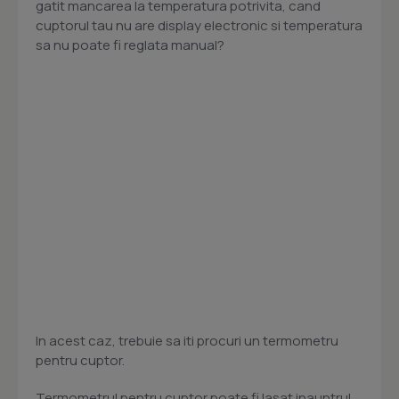
gatit mancarea la temperatura potrivita, cand
cuptorul tau nu are display electronic si temperatura
sa nu poate fi reglata manual?
In acest caz, trebuie sa iti procuri un termometru
pentru cuptor.
Termometrul pentru cuptor poate fi lasat inauntrul