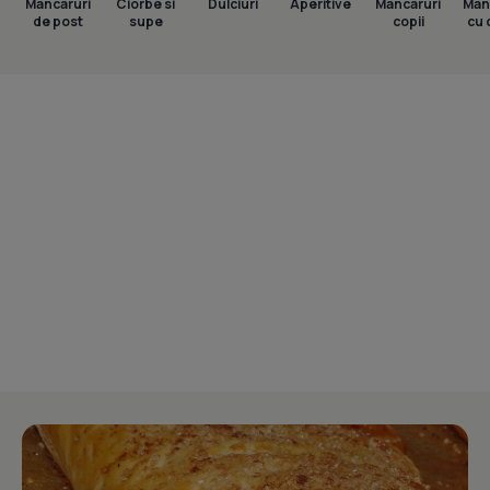
Mancaruri
Ciorbe si
Dulciuri
Aperitive
Mancaruri
Man
de post
supe
copii
cu 