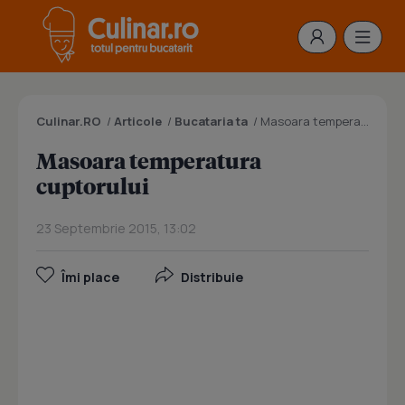
Culinar.RO
/
Articole
/
Bucataria ta
/
Masoara temperatura cuptorului
Masoara temperatura
cuptorului
23 Septembrie 2015, 13:02
Îmi place
Distribuie