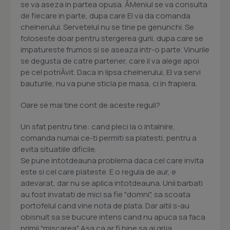
se va aseza in partea opusa. Â­Meniul se va consulta
de fiecare in parte, dupa care El va da comanda
chelnerului. Servetelul nu se tine pe genunchi. Se
foloseste doar pentru stergerea gurii, dupa care se
impatureste frumos si se aseaza intr-o parte. Vinurile
se degusta de catre partener, care il va alege apoi
pe cel potriÂ­vit. Daca in lipsa chelnerului, El va servi
bauturile, nu va pune sticla pe masa, ci in frapiera.
Oare se mai tine cont de aceste reguli?
Un sfat pentru tine: cand pleci la o intalnire,
comanda numai ce-ti permiti sa platesti, pentru a
evita situatiile dificile.
Se pune intotdeauna problema daca cel care invita
este si cel care plateste. E o regula de aur, e
adevarat, dar nu se aplica intotdeauna. Unii barbati
au fost invatati de mici sa fie "domni", sa scoata
portofelul cand vine nota de plata. Dar altii s-au
obisnuit sa se bucure intens cand nu apuca sa faca
primii "miscarea". Asa ca ar fi bine sa ai grija.