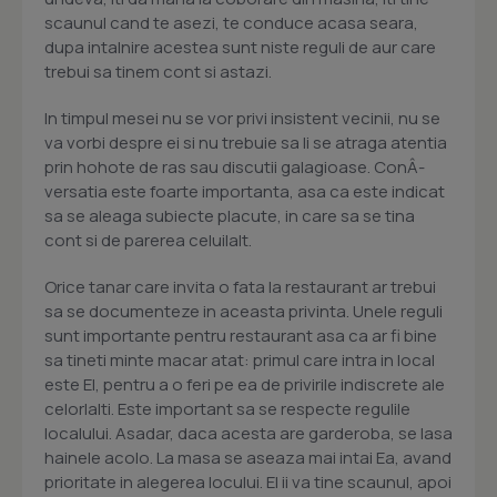
scaunul cand te asezi, te conduce acasa seara,
dupa intalnire acestea sunt niste reguli de aur care
trebui sa tinem cont si astazi.
In timpul mesei nu se vor privi insistent vecinii, nu se
va vorbi despre ei si nu trebuie sa li se atraga atentia
prin hohote de ras sau discutii galagioase. ConÂ­
versatia este foarte importanta, asa ca este indicat
sa se aleaga subiecte placute, in care sa se tina
cont si de parerea celuilalt.
Orice tanar care invita o fata la restaurant ar trebui
sa se documenteze in aceasta privinta. Unele reguli
sunt importante pentru restaurant asa ca ar fi bine
sa tineti minte macar atat: primul care intra in local
este El, pentru a o feri pe ea de privirile indiscrete ale
celorlalti. Este important sa se respecte regulile
localului. Asadar, daca acesta are garderoba, se lasa
hainele acolo. La masa se aseaza mai intai Ea, avand
prioritate in alegerea locului. El ii va tine scaunul, apoi