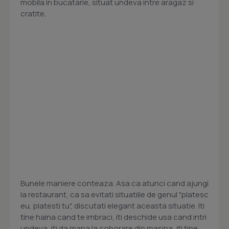
mobila in bucatarie, situat undeva intre aragaz si
cratite.
Bunele maniere conteaza. Asa ca atunci cand ajungi
la restaurant, ca sa evitati situatiile de genul "platesc
eu, platesti tu", discutati elegant aceasta situatie. Iti
tine haina cand te imbraci, iti deschide usa cand intri
undeva, iti da mana la coborare din masina, iti tine