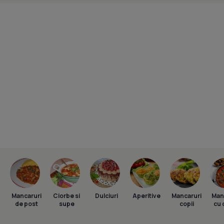
Mancaruri
Ciorbe si
Dulciuri
Aperitive
Mancaruri
Man
de post
supe
copii
cu 