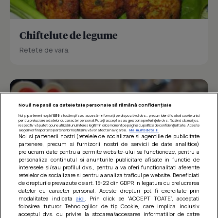
Chiftelute de legume
Retete de vara.
Nouă ne pasă ca datele tale personale să rămână confidențiale
Noi și partenerii noștri
1019
stocăm și/sau accesăm informații pe dispozitivul dvs., precum identificatorii cookie unici
pentru prelucrarea datelor cu caracter personal. Puteți accepta sau gestiona preferințele dvs. făcând clic mai jos,
respectiv vă puteți opune utilizării unui interes legitim în orice moment pe pagina cu politica de confidențialitate. Aceste
alegeri vor fi raportate partenerilor noștri și nu vă vor afecta navigarea.
Mai multe detalii
Noi si partenerii nostri (retelele de socializare si agentiile de publicitate
partenere, precum si furnizorii nostri de servicii de date analitice)
prelucram date pentru a permite website-ului sa functioneze, pentru a
personaliza continutul si anunturile publicitare afisate in functie de
interesele si/sau profilul dvs., pentru a va oferi functionalitati aferente
retelelor de socializare si pentru a analiza traficul pe website. Beneficiati
de drepturile prevazute de art. 15-22 din GDPR in legatura cu prelucrarea
datelor cu caracter personal. Aceste drepturi pot fi exercitate prin
modalitatea indicata
aici
. Prin click pe “ACCEPT TOATE”, acceptati
Barcute din vinete cu arpagic rosu
folosirea tuturor Tehnologiilor de tip Cookie, care implica inclusiv
acceptul dvs. cu privire la stocarea/accesarea informatiilor de catre