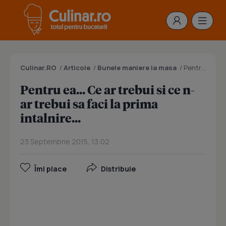
Culinar.RO
/
Articole
/
Bunele maniere la masa
/
Pentru ea... Ce ar trebui si ce n-ar trebui sa faci la prima intalnire...
Pentru ea... Ce ar trebui si ce n-
ar trebui sa faci la prima
intalnire...
23 Septembrie 2015, 13:02
Îmi place
Distribuie