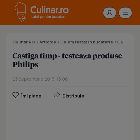
Culinar.RO
/
Articole
/
Ce-am testat in bucatarie
/
Castiga timp - testeaza produse Philips
Castiga timp - testeaza produse
Philips
23 Septembrie 2015, 13:06
Îmi place
Distribuie