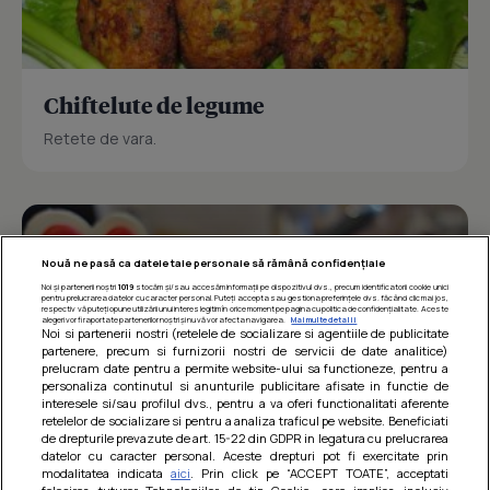
Chiftelute de legume
Retete de vara.
Nouă ne pasă ca datele tale personale să rămână confidențiale
Noi și partenerii noștri
1019
stocăm și/sau accesăm informații pe dispozitivul dvs., precum identificatorii cookie unici
pentru prelucrarea datelor cu caracter personal. Puteți accepta sau gestiona preferințele dvs. făcând clic mai jos,
respectiv vă puteți opune utilizării unui interes legitim în orice moment pe pagina cu politica de confidențialitate. Aceste
alegeri vor fi raportate partenerilor noștri și nu vă vor afecta navigarea.
Mai multe detalii
Noi si partenerii nostri (retelele de socializare si agentiile de publicitate
partenere, precum si furnizorii nostri de servicii de date analitice)
prelucram date pentru a permite website-ului sa functioneze, pentru a
personaliza continutul si anunturile publicitare afisate in functie de
interesele si/sau profilul dvs., pentru a va oferi functionalitati aferente
retelelor de socializare si pentru a analiza traficul pe website. Beneficiati
de drepturile prevazute de art. 15-22 din GDPR in legatura cu prelucrarea
datelor cu caracter personal. Aceste drepturi pot fi exercitate prin
modalitatea indicata
aici
. Prin click pe “ACCEPT TOATE”, acceptati