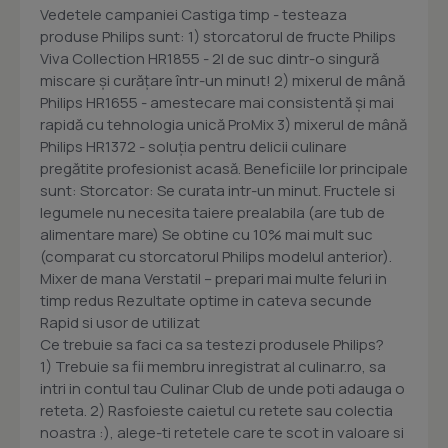
Vedetele campaniei Castiga timp - testeaza
produse Philips sunt: 1) storcatorul de fructe Philips
Viva Collection HR1855 - 2l de suc dintr-o singură
miscare şi curăţare într-un minut! 2) mixerul de mână
Philips HR1655 - amestecare mai consistentă şi mai
rapidă cu tehnologia unică ProMix 3) mixerul de mână
Philips HR1372 - soluţia pentru delicii culinare
pregătite profesionist acasă. Beneficiile lor principale
sunt: Storcator: Se curata intr-un minut. Fructele si
legumele nu necesita taiere prealabila (are tub de
alimentare mare) Se obtine cu 10% mai mult suc
(comparat cu storcatorul Philips modelul anterior).
Mixer de mana Verstatil – prepari mai multe feluri in
timp redus Rezultate optime in cateva secunde
Rapid si usor de utilizat
Ce trebuie sa faci ca sa testezi produsele Philips?
1) Trebuie sa fii membru inregistrat al culinar.ro, sa
intri in contul tau Culinar Club de unde poti adauga o
reteta. 2) Rasfoieste caietul cu retete sau colectia
noastra :), alege-ti retetele care te scot in valoare si