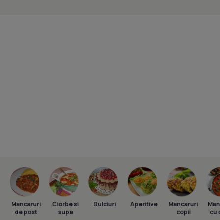
Mancaruri
Ciorbe si
Dulciuri
Aperitive
Mancaruri
Man
de post
supe
copii
cu 