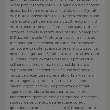
poate primi o reteta este 20. Tinand cont de criteriile
de mai jos fiecare reteta va fi notata de cei 2 jurati
cu o nota cuprinsa intre 1 si 20. Reteta cea mai slaba
va fi notata cu 1, cea mai buna cu 20, restul primind
note in acest interval. La final se face suma notelor
obtinute, primele 10 retete fiind inscrise in campanie.
6) Daca dintre cele 10 retete una sau mai multe au
fost adaugate de acelasi utilizator, reteta imediat
urmatoare ca note, adaugata de un alt utilizator va
deveni castigatoare. 7) Criteriile de care se tine cont
la jurizare: complexitatea retetei si a preparatului
culinar descrierea ei - sa fie cat mai detaliata si
cuprinzatoare, descrierea sa fie una personala
modul de prezentare a preparatului final - sa fie o
poza sugestiva, produsul final sa aiba aspect
placut, ingrijit, iar modul de prezentare cat mai
ingenios retetele sa fie pertinente, complete
(ingrediente, gramaje, mod de preparare, observatii,
sugestii de servire...etc), sa fie scrise corect
gramatical, iar pozele sa fie clare 8) Dupa ce toate