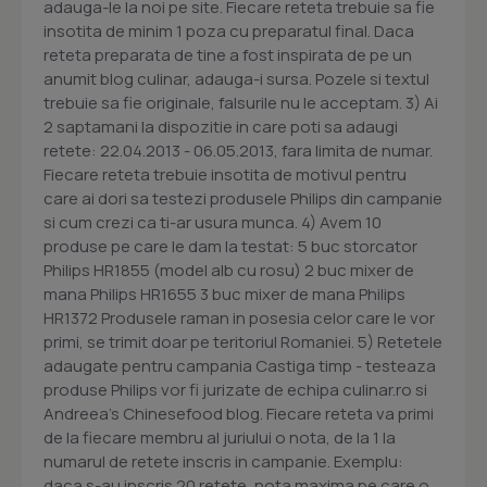
adauga-le la noi pe site. Fiecare reteta trebuie sa fie
insotita de minim 1 poza cu preparatul final. Daca
reteta preparata de tine a fost inspirata de pe un
anumit blog culinar, adauga-i sursa. Pozele si textul
trebuie sa fie originale, falsurile nu le acceptam. 3) Ai
2 saptamani la dispozitie in care poti sa adaugi
retete: 22.04.2013 - 06.05.2013, fara limita de numar.
Fiecare reteta trebuie insotita de motivul pentru
care ai dori sa testezi produsele Philips din campanie
si cum crezi ca ti-ar usura munca. 4) Avem 10
produse pe care le dam la testat: 5 buc storcator
Philips HR1855 (model alb cu rosu) 2 buc mixer de
mana Philips HR1655 3 buc mixer de mana Philips
HR1372 Produsele raman in posesia celor care le vor
primi, se trimit doar pe teritoriul Romaniei. 5) Retetele
adaugate pentru campania Castiga timp - testeaza
produse Philips vor fi jurizate de echipa culinar.ro si
Andreea's Chinesefood blog. Fiecare reteta va primi
de la fiecare membru al juriului o nota, de la 1 la
numarul de retete inscris in campanie. Exemplu:
daca s-au inscris 20 retete, nota maxima pe care o