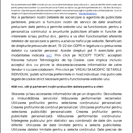
Noi și partenerii noștri
1019
stocăm și/sau accesăm informații pe dispozitivul dvs., precum identificatorii cookie unici
pentru prelucrarea datelor cu caracter personal. Puteți accepta sau gestiona preferințele dvs. făcând clic mai jos,
respectiv vă puteți opune utilizării unui interes legitim în orice moment pe pagina cu politica de confidențialitate. Aceste
alegeri vor fi raportate partenerilor noștri și nu vă vor afecta navigarea.
Mai multe detalii
Noi si partenerii nostri (retelele de socializare si agentiile de publicitate
partenere, precum si furnizorii nostri de servicii de date analitice)
prelucram date pentru a permite website-ului sa functioneze, pentru a
personaliza continutul si anunturile publicitare afisate in functie de
interesele si/sau profilul dvs., pentru a va oferi functionalitati aferente
retelelor de socializare si pentru a analiza traficul pe website. Beneficiati
de drepturile prevazute de art. 15-22 din GDPR in legatura cu prelucrarea
datelor cu caracter personal. Aceste drepturi pot fi exercitate prin
modalitatea indicata
aici
. Prin click pe “ACCEPT TOATE”, acceptati
Barcute din vinete cu arpagic rosu
folosirea tuturor Tehnologiilor de tip Cookie, care implica inclusiv
acceptul dvs. cu privire la stocarea/accesarea informatiilor de catre
Un deliciu usor de preparat!
Vendor-ii cu care colaboram. Prin click pe “VREAU SA MODIFIC SETARILE
INDIVIDUAL” puteti schimba preferintele in mod individual, mai putin cele
legate de cookie strict necesare pentru functionarea website-ului.
Atât noi, cât și partenerii noștri prelucrăm datele pentru a oferi:
Stocarea și/sau accesarea informațiilor de pe un dispozitiv. Dezvoltarea
și îmbunătățirea serviciilor. Măsurarea performanței reclamelor.
Utilizarea profilurilor pentru selectarea conținutului personalizat.
Crearea profilurilor de conținut personalizat. Utilizarea profilurilor pentru
selectarea publicității personalizate. Crearea profilurilor pentru
publicitate personalizată. Măsurarea performanței conținutului.
Înțelegerea publicului prin statistici sau combinații de date din surse
diferite. Utilizarea de date limitate pentru a selecta publicitatea.
Utilizarea datelor limitate pentru a selecta conținutul. Date precise de