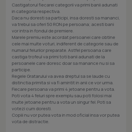
Castigatorul fiecarei categorii va primi banii adunati
in categoria respectiva.
Daca nu doresti sa participi, insa doresti sa mananci,
va trebui sa oferi 50 RON pe persoana; acesti bani
vor intra in fondul de premiere.
Marele premiu este acordat persoanei care obtine
cele mai multe voturi, indiferent de categorie sau de
numarul felurilor preparate. Astfel persoana care
castiga trofeul va primi toti banii adunati de la
persoanele care doresc doar sa manance nu si sa
participe.
Regele Gratarului va avea dreptul sa se laude cu
distinctia primita si va fi amintit in anii ce vor urma.
Fiecare persoana va primi 4 jetoane pentru a vota.
Poti vota 4 feluri spre exemplu sau poti folosi mai
multe jetoane pentru a vota un singur fel. Poti sa
votezi cum doresti.
Copiii nu vor putea vota in mod oficial insa vor putea
vota de distractie.