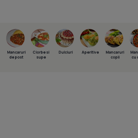
Mancaruri
Ciorbe si
Dulciuri
Aperitive
Mancaruri
Man
de post
supe
copii
cu 