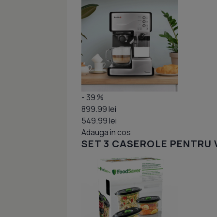
- 39 %
899.99 lei
549.99 lei
Adauga in cos
SET 3 CASEROLE PENTRU VID