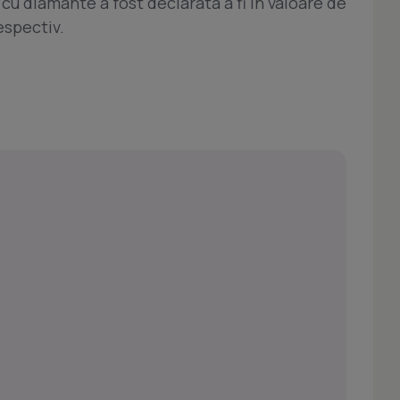
u diamante a fost declarata a fi in valoare de
espectiv.