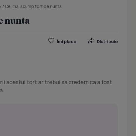
e
/
Cel mai scump tort de nunta
e nunta
Îmi place
Distribuie
ii acestui tort ar trebui sa credem ca a fost
a.