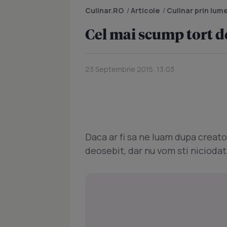
Culinar.RO
/
Articole
/
Culinar prin lum
Cel mai scump tort d
23 Septembrie 2015, 13:03
Daca ar fi sa ne luam dupa creator
deosebit, dar nu vom sti niciodat