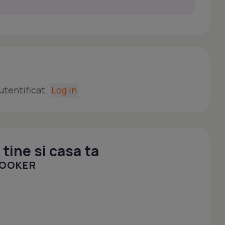
utentificat.
Log in
tine si casa ta
COOKER