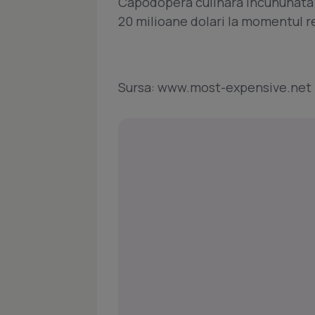
Capodopera culinara incununata c
20 milioane dolari la momentul r
Sursa: www.most-expensive.net