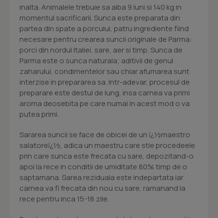
inalta. Animalele trebuie sa aiba 9 luni si 140 kg in
momentul sacrificarii. Sunca este preparata din
partea din spate a porcului, patru ingrediente fiind
necesare pentru crearea suncii originale de Parma:
porci din nordul Italiei, sare, aer si timp. Sunca de
Parma este o sunca naturala; aditivii de genul
zaharului, condimentelor sau chiar afumarea sunt
interzise in prepararea sa. Intr-adevar, procesul de
preparare este destul de lung, insa carnea va primi
aroma deosebita pe care numai in acest mod o va
putea primi.
Sararea suncii se face de obicei de un ï¿½maestro
salatoreï¿½, adica un maestru care stie procedeele
prin care sunca este frecata cu sare, depozitand-o
apoi la rece in conditii de umiditate 80% timp de o
saptamana. Sarea reziduala este indepartata iar
carnea va fi frecata din nou cu sare, ramanand la
rece pentru inca 15-18 zile.