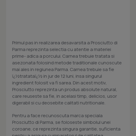
Primul pas in realizarea desavarsita a Prosciutto di
Parma reprezinta selectia cu atentie a materiei
prime- adica a porcului. Carnea trebuie tratata si
asezonata folosind metode traditionale cunoscute
mai ales in regiunea Parma. Carnea trebuie sa fie
ï¿½tratataï¿½ in jur de 12 luni, insa singurul
ingredient folosit va fi sarea. Din acest motiv,
Prosciutto reprezinta un produs absolute natural,
care reuseste sa fie, in acelasi timp, delicios, usor
digerabil si cu deosebite calitati nutritionale.
Pentru a face recunoscuta marca speciala
Prosciutto di Parma, se foloseste simbolul unei
coroane, ce reprezinta singura garantie, suficienta
pentru a asigura cumparatorul de calitatea