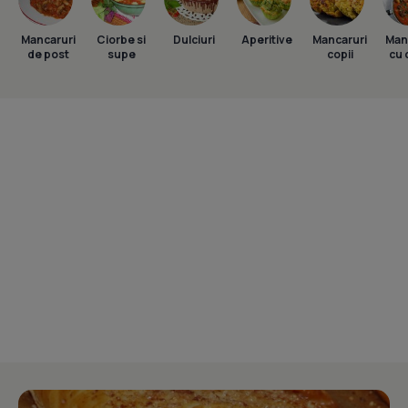
Mancaruri
Ciorbe si
Dulciuri
Aperitive
Mancaruri
Man
de post
supe
copii
cu 