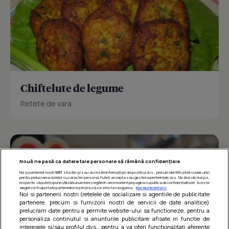
Chiftelute de legume
Retete de vara.
Nouă ne pasă ca datele tale personale să rămână confidențiale
Noi și partenerii noștri
1017
stocăm și/sau accesăm informații pe dispozitivul dvs., precum identificatorii cookie unici
pentru prelucrarea datelor cu caracter personal. Puteți accepta sau gestiona preferințele dvs. făcând clic mai jos,
respectiv vă puteți opune utilizării unui interes legitim în orice moment pe pagina cu politica de confidențialitate. Aceste
alegeri vor fi raportate partenerilor noștri și nu vă vor afecta navigarea.
Mai multe detalii
Noi si partenerii nostri (retelele de socializare si agentiile de publicitate
partenere, precum si furnizorii nostri de servicii de date analitice)
prelucram date pentru a permite website-ului sa functioneze, pentru a
personaliza continutul si anunturile publicitare afisate in functie de
interesele si/sau profilul dvs., pentru a va oferi functionalitati aferente