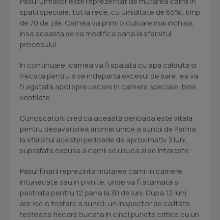
Pasul urmator este reprezentat de mutarea carnii in
spatii speciale, tot la rece, cu umiditate de 65%, timp
de 70 de zile. Carnea va primi o culoare mai inchisa,
insa aceasta se va modifica pana la sfarsitul
procesului.
In continuare, carnea va fi spalata cu apa calduta si
frecata pentru a se indeparta excesul de sare; ea va
fi agatata apoi spre uscare in camere speciale, bine
ventilate.
Cunoscatorii cred ca aceasta perioada este vitala
pentru desavarsirea aromei unice a suncii de Parma;
la sfarsitul acestei perioade de aproximativ 3 luni,
suprafata expusa a carnii se usuca si se intareste.
Pasul final il reprezinta mutarea carnii in camere
intunecate sau in pivnite, unde va fi atarnata si
pastrata pentru 12 pana la 30 de luni. Dupa 12 luni,
are loc o testare a suncii: un inspector de calitate
testeaza fiecare bucata in cinci puncte critice cu un