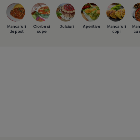
Mancaruri
Ciorbe si
Dulciuri
Aperitive
Mancaruri
Man
de post
supe
copii
cu 