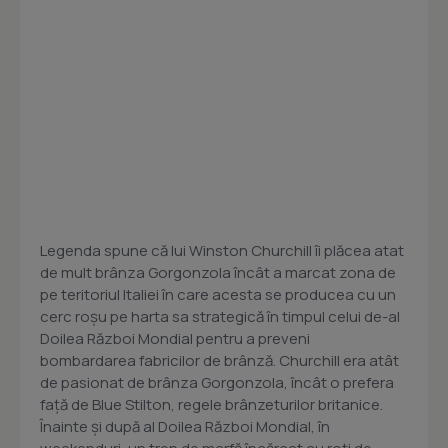
Legenda spune că lui Winston Churchill îi plăcea atat
de mult brânza Gorgonzola încât a marcat zona de
pe teritoriul Italiei în care acesta se producea cu un
cerc roșu pe harta sa strategică în timpul celui de-al
Doilea Război Mondial pentru a preveni
bombardarea fabricilor de brânză. Churchill era atât
de pasionat de brânza Gorgonzola, încât o prefera
față de Blue Stilton, regele brânzeturilor britanice.
Înainte și după al Doilea Război Mondial, în