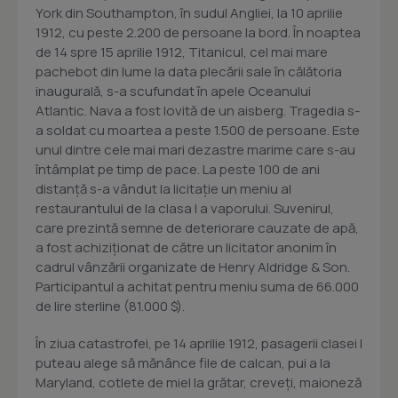
York din Southampton, în sudul Angliei, la 10 aprilie
1912, cu peste 2.200 de persoane la bord. În noaptea
de 14 spre 15 aprilie 1912, Titanicul, cel mai mare
pachebot din lume la data plecării sale în călătoria
inaugurală, s-a scufundat în apele Oceanului
Atlantic. Nava a fost lovită de un aisberg. Tragedia s-
a soldat cu moartea a peste 1.500 de persoane. Este
unul dintre cele mai mari dezastre marime care s-au
întâmplat pe timp de pace. La peste 100 de ani
distanță s-a vândut la licitație un meniu al
restaurantului de la clasa I a vaporului. Suvenirul,
care prezintă semne de deteriorare cauzate de apă,
a fost achiziţionat de către un licitator anonim în
cadrul vânzării organizate de Henry Aldridge & Son.
Participantul a achitat pentru meniu suma de 66.000
de lire sterline (81.000 $).
În ziua catastrofei, pe 14 aprilie 1912, pasagerii clasei I
puteau alege să mănânce file de calcan, pui a la
Maryland, cotlete de miel la grătar, creveţi, maioneză