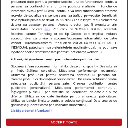
prelucram date pentru a permite website-ului sa functioneze, pentru a
personaliza continutul si anunturile publicitare afisate in functie de
interesele si/sau profilul dvs., pentru a va oferi functionalitati aferente
retelelor de socializare si pentru a analiza traficul pe website. Beneficiati
de drepturile prevazute de art. 15-22 din GDPR in legatura cu prelucrarea
datelor cu caracter personal. Aceste drepturi pot fi exercitate prin
modalitatea indicata
aici
. Prin click pe “ACCEPT TOATE”, acceptati
Barcute din vinete cu arpagic rosu
folosirea tuturor Tehnologiilor de tip Cookie, care implica inclusiv
acceptul dvs. cu privire la stocarea/accesarea informatiilor de catre
Un deliciu usor de preparat!
Vendor-ii cu care colaboram. Prin click pe “VREAU SA MODIFIC SETARILE
INDIVIDUAL” puteti schimba preferintele in mod individual, mai putin cele
legate de cookie strict necesare pentru functionarea website-ului.
Atât noi, cât și partenerii noștri prelucrăm datele pentru a oferi:
Stocarea și/sau accesarea informațiilor de pe un dispozitiv. Dezvoltarea
și îmbunătățirea serviciilor. Măsurarea performanței reclamelor.
Utilizarea profilurilor pentru selectarea conținutului personalizat.
Crearea profilurilor de conținut personalizat. Utilizarea profilurilor pentru
selectarea publicității personalizate. Crearea profilurilor pentru
publicitate personalizată. Măsurarea performanței conținutului.
Înțelegerea publicului prin statistici sau combinații de date din surse
diferite. Utilizarea de date limitate pentru a selecta publicitatea.
Utilizarea datelor limitate pentru a selecta conținutul. Date precise de
geolocație și identificarea prin scanarea dispozitivului.
Listă parteneri (furnizori)
Termeni si conditii
|
Politica de cookies
|
Politica de
confidentialitate
|
Gestionați preferințele
ACCEPT TOATE