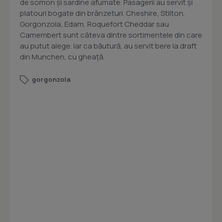
de somon şi sardine afumate. Pasagerii au servit şi
platouri bogate din brânzeturi. Cheshire, Stilton,
Gorgonzola, Edam, Roquefort Cheddar sau
Camembert sunt câteva dintre sortimentele din care
au putut alege. Iar ca băutură, au servit bere la draft
din Munchen, cu gheaţă.
gorgonzola