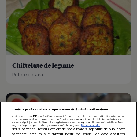
Chiftelute de legume
Retete de vara.
Nouă ne pasă ca datele tale personale să rămână confidențiale
Noi și partenerii noștri
1019
stocăm și/sau accesăm informații pe dispozitivul dvs., precum identificatorii cookie unici
pentru prelucrarea datelor cu caracter personal. Puteți accepta sau gestiona preferințele dvs. făcând clic mai jos,
respectiv vă puteți opune utilizării unui interes legitim în orice moment pe pagina cu politica de confidențialitate. Aceste
alegeri vor fi raportate partenerilor noștri și nu vă vor afecta navigarea.
Mai multe detalii
Noi si partenerii nostri (retelele de socializare si agentiile de publicitate
partenere, precum si furnizorii nostri de servicii de date analitice)