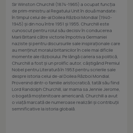
Sir Winston Churchill (1874-1965) a ocupat funcția
de prim-ministru al Regatului Unit în două mandate:
în timpul celui de-al Doilea Război Mondial (1940-
1945) și din nou între 1951 și 1955. Churchill este
cunoscut pentru rolul său decisiv în conducerea
Marii Britanii către victorie împotriva Germaniei
naziste și pentru discursurile sale inspiraționale care
au menținut moralul britanicilor în cele mai dificile
momente ale războiului​. Pe lângă cariera sa politică,
Churchill a fost și un prolific autor, câștigând Premiul
Nobel pentru Literatură în 1953 pentru scrierile sale
despre istoria celui de-al Doilea Război Mondial.
Provenind dintr-o familie aristocratică, tatăl său fiind
Lord Randolph Churchill, iar mama sa Jennie Jerome,
o bogată moștenitoare americană, Churchill a avut
o viață marcată de numeroase realizări și contribuții
semnificative la istoria globală.​