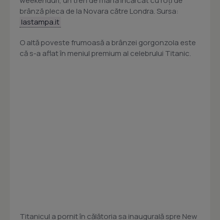
weekenduri, un tren de marfă încărcat cu roți de
brânză pleca de la Novara către Londra. Sursa:
lastampa.it
O altă poveste frumoasă a brânzei gorgonzola este
că s-a aflat în meniul premium al celebrului Titanic.
Titanicul a pornit în călătoria sa inaugurală spre New