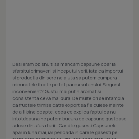
Desi eram obisnuiti sa mancam capsune doar la
sfarsitul primaverii si inceputul verii, iata ca importul
si productia din sere ne ajuta sa putem cumpara
minunatele fructe pe tot parcursul anului. Singurul
inconvenient? Gustul mai putin aromat si
consistenta ceva mai dura. De multe ori se intampla
ca fructele trimise catre export sa fie culese inainte
de a fi bine coapte, ceea ce explica faptul ca nu
intotdeauna ne putem bucura de capsune gustoase
aduse din afara tarii. Cand le gasesti Capsunele
apar in luna mai, iar perioada in care le gasesti pe