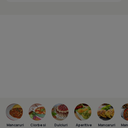
Mancaruri
Ciorbe si
Dulciuri
Aperitive
Mancaruri
Man