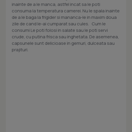
inainte de a le manca, astfel incat sa le poti
consuma la temperatura camerei. Nu le spala inainte
de a le baga la frigider si mananca-le in maxim doua
zile de cand le-ai cumparat sau cules. Cum le
consumi Le poti folosi in salate sau le poti servi
crude, cu putina frisca sau inghetata. De asemenea,
capsunele sunt delicioase in gemuri, dulceata sau
prajituri.