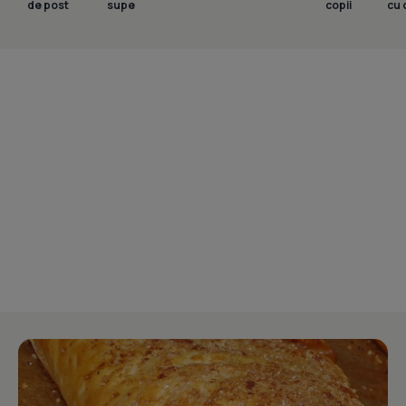
de post
supe
copii
cu 