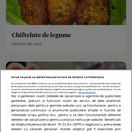
Chiftelute de legume
Retete de vara.
Nouă ne pasă ca datele tale personale să rămână confidențiale
Noi și partenerii noștri
1019
stocăm și/sau accesăm informații pe dispozitivul dvs., precum identificatorii cookie unici
pentru prelucrarea datelor cu caracter personal. Puteți accepta sau gestiona preferințele dvs. făcând clic mai jos,
respectiv vă puteți opune utilizării unui interes legitim în orice moment pe pagina cu politica de confidențialitate. Aceste
alegeri vor fi raportate partenerilor noștri și nu vă vor afecta navigarea.
Mai multe detalii
Noi si partenerii nostri (retelele de socializare si agentiile de publicitate
partenere, precum si furnizorii nostri de servicii de date analitice)
prelucram date pentru a permite website-ului sa functioneze, pentru a
personaliza continutul si anunturile publicitare afisate in functie de
interesele si/sau profilul dvs., pentru a va oferi functionalitati aferente
retelelor de socializare si pentru a analiza traficul pe website. Beneficiati
de drepturile prevazute de art. 15-22 din GDPR in legatura cu prelucrarea
datelor cu caracter personal. Aceste drepturi pot fi exercitate prin