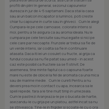
piata este destul de scurta, asa ca te sfatuim sa
profiti din plin! In general, sezonul capsunelor
dureaza in jur de 4-5 saptamani. Daca stai la casa
sau ai un balcon incapator si luminos, poti creste
chiar tu capsune in curte sau in ghiveci. Cum le alegi
Cumpara-le pe cele carnoase, colorate intens si
moi, pentru a te asigura ca au aroma ideala. Nu le
cumpara pe cele terciuite sau mucegaite si nici pe
cele care par necoapte. Frunzele ar trebui sa fie de
un verde intens, iar codita sa fie in continuare
atasata. Daca iti iei un cosulet cu fructe, ai grija ca
fundul cosului sa nu fie patat sau umed – in acest
caz este posibil ca fructele sa se fi strivit. De
asemenea, tine minte faptul ca o capsuna foarte
mare nu este de obicei la fel de aromata ca una mica
sau de marime medie. Cum le cureti Pentru a nu
deveni prea moi in contact cu apa, incearca sa le
speli repede, fara a le tine mult timp in umezeala.
Cum le pastrezi Aranjeaza-le pe o bucata de hartie,
asezandu-le cu grija pe un platou, astfel incat sa nu
se striveasca. Tine-le in frigider si scoate-le cu o ora