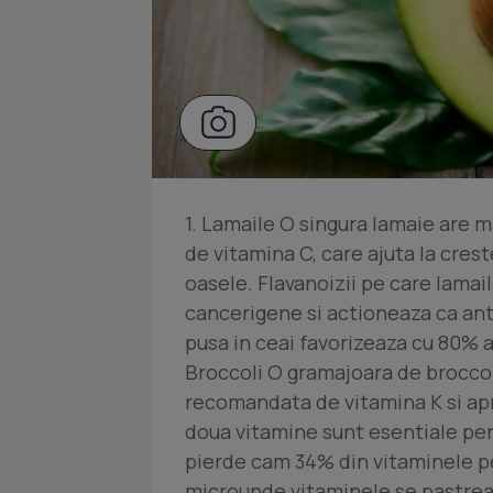
1. Lamaile O singura lamaie are 
de vitamina C, care ajuta la crest
oasele. Flavanoizii pe care lamail
cancerigene si actioneaza ca anti
pusa in ceai favorizeaza cu 80% a
Broccoli O gramajoara de broccol
recomandata de vitamina K si ap
doua vitamine sunt esentiale pen
pierde cam 34% din vitaminele pe 
microunde vitaminele se pastreaz