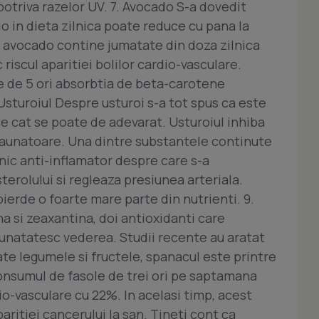
mpotriva razelor UV. 7. Avocado S-a dovedit
do in dieta zilnica poate reduce cu pana la
e avocado contine jumatate din doza zilnica
riscul aparitiei bolilor cardio-vasculare.
e de 5 ori absorbtia de beta-carotene
Usturoiul Despre usturoi s-a tot spus ca este
te cat se poate de adevarat. Usturoiul inhiba
 daunatoare. Una dintre substantele continute
rnic anti-inflamator despre care s-a
terolului si regleaza presiunea arteriala.
 pierde o foarte mare parte din nutrienti. 9.
a si zeaxantina, doi antioxidanti care
bunatatesc vederea. Studii recente au aratat
oate legumele si fructele, spanacul este printre
Consumul de fasole de trei ori pe saptamana
dio-vasculare cu 22%. In acelasi timp, acest
paritiei cancerului la san. Tineti cont ca