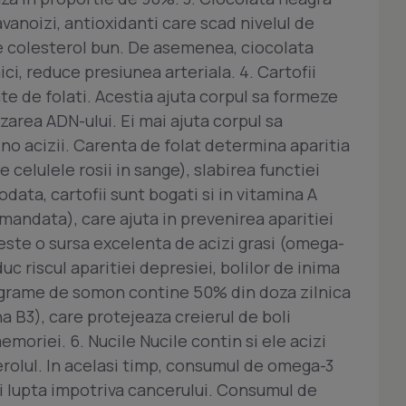
vanoizi, antioxidanti care scad nivelul de
 de colesterol bun. De asemenea, ciocolata
ci, reduce presiunea arteriala. 4. Cartofii
te de folati. Acestia ajuta corpul sa formeze
izarea ADN-ului. Ei mai ajuta corpul sa
no acizii. Carenta de folat determina aparitia
celulele rosii in sange), slabirea functiei
odata, cartofii sunt bogati si in vitamina A
omandata), care ajuta in prevenirea aparitiei
ste o sursa excelenta de acizi grasi (omega-
uc riscul aparitiei depresiei, bolilor de inima
e grame de somon contine 50% din doza zilnica
 B3), care protejeaza creierul de boli
oriei. 6. Nucile Nucile contin si ele acizi
erolul. In acelasi timp, consumul de omega-3
 lupta impotriva cancerului. Consumul de