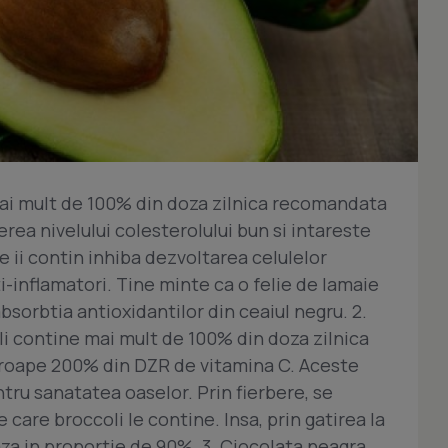
mai mult de 100% din doza zilnica recomandata
erea nivelului colesterolului bun si intareste
e ii contin inhiba dezvoltarea celulelor
-inflamatori. Tine minte ca o felie de lamaie
bsorbtia antioxidantilor din ceaiul negru. 2.
i contine mai mult de 100% din doza zilnica
roape 200% din DZR de vitamina C. Aceste
tru sanatatea oaselor. Prin fierbere, se
care broccoli le contine. Insa, prin gatirea la
a in proportie de 90%. 3. Ciocolata neagra