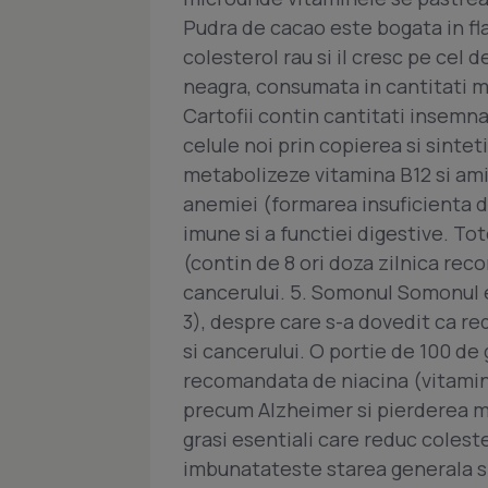
Pudra de cacao este bogata in fla
colesterol rau si il cresc pe cel
neagra, consumata in cantitati mi
Cartofii contin cantitati insemna
celule noi prin copierea si sintet
metabolizeze vitamina B12 si ami
anemiei (formarea insuficienta de 
imune si a functiei digestive. Tot
(contin de 8 ori doza zilnica rec
cancerului. 5. Somonul Somonul e
3), despre care s-a dovedit ca red
si cancerului. O portie de 100 d
recomandata de niacina (vitamina
precum Alzheimer si pierderea mem
grasi esentiali care reduc colest
imbunatateste starea generala si