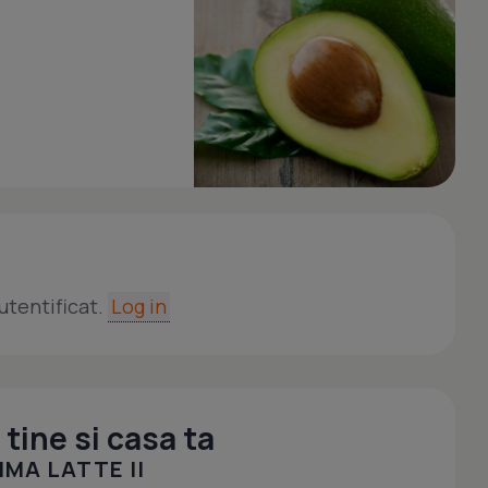
utentificat.
Log in
tine si casa ta
MA LATTE II