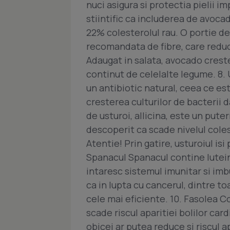
nuci asigura si protectia pielii i
stiintific ca includerea de avoca
22% colesterolul rau. O portie d
recomandata de fibre, care reduc 
Adaugat in salata, avocado crest
continut de celelalte legume. 8. 
un antibiotic natural, ceea ce es
cresterea culturilor de bacterii
de usturoi, allicina, este un pute
descoperit ca scade nivelul coles
Atentie! Prin gatire, usturoiul isi
Spanacul Spanacul contine lutein
intaresc sistemul imunitar si im
ca in lupta cu cancerul, dintre t
cele mai eficiente. 10. Fasolea 
scade riscul aparitiei bolilor car
obicei ar putea reduce si riscul a