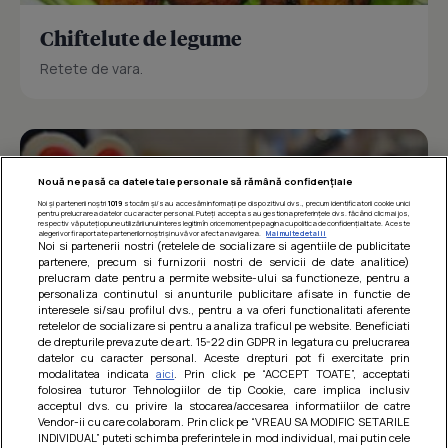
Chiftelute de legume
Retete de vara.
Nouă ne pasă ca datele tale personale să rămână confidențiale
Noi și partenerii noștri
1019
stocăm și/sau accesăm informații pe dispozitivul dvs., precum identificatorii cookie unici
pentru prelucrarea datelor cu caracter personal. Puteți accepta sau gestiona preferințele dvs. făcând clic mai jos,
respectiv vă puteți opune utilizării unui interes legitim în orice moment pe pagina cu politica de confidențialitate. Aceste
alegeri vor fi raportate partenerilor noștri și nu vă vor afecta navigarea.
Mai multe detalii
Noi si partenerii nostri (retelele de socializare si agentiile de publicitate
partenere, precum si furnizorii nostri de servicii de date analitice)
prelucram date pentru a permite website-ului sa functioneze, pentru a
personaliza continutul si anunturile publicitare afisate in functie de
interesele si/sau profilul dvs., pentru a va oferi functionalitati aferente
retelelor de socializare si pentru a analiza traficul pe website. Beneficiati
de drepturile prevazute de art. 15-22 din GDPR in legatura cu prelucrarea
datelor cu caracter personal. Aceste drepturi pot fi exercitate prin
modalitatea indicata
aici
. Prin click pe “ACCEPT TOATE”, acceptati
Barcute din vinete cu arpagic rosu
folosirea tuturor Tehnologiilor de tip Cookie, care implica inclusiv
acceptul dvs. cu privire la stocarea/accesarea informatiilor de catre
Un deliciu usor de preparat!
Vendor-ii cu care colaboram. Prin click pe “VREAU SA MODIFIC SETARILE
INDIVIDUAL” puteti schimba preferintele in mod individual, mai putin cele