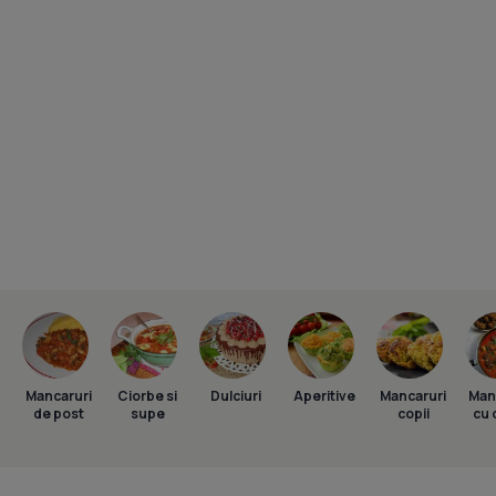
Mancaruri
Ciorbe si
Dulciuri
Aperitive
Mancaruri
Man
de post
supe
copii
cu 