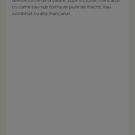
diferite forme de la salate, supe si ciorbe, mancaruri
cu carne sau sub forma de piure de macris, sau
combinat cu alte mancaruri.