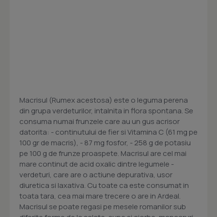
Macrisul (Rumex acestosa) este o leguma perena
din grupa verdeturilor, intalnita in flora spontana. Se
consuma numai frunzele care au un gus acrisor
datorita: - continutului de fier si Vitamina C (61 mg pe
100 gr de macris), - 87 mg fosfor, - 258 g de potasiu
pe 100 g de frunze proaspete. Macrisul are cel mai
mare continut de acid oxalic dintre legumele -
verdeturi, care are o actiune depurativa, usor
diuretica si laxativa. Cu toate ca este consumat in
toata tara, cea mai mare trecere o are in Ardeal.
Macrisul se poate regasi pe mesele romanilor sub