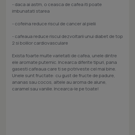
- daca ai astm, o ceasca de cafea iti poate
imbunatati starea
- cofeina reduce riscul de cancer al pielii
- cafeaua reduce riscul dezvoltarii unui diabet de top
2 si bolilor cardiovasculare
Exista foarte multe varietati de cafea, unele dintre
ele aromate puternic. Incearca diferite tipuri, pana
gasesti cafeaua care ti se potriveste cel mai bine.
Unele sunt fructate: cu gust de fructe de padure,
ananas sau cocos, altele au aroma de alune,
caramel sau vanilie. Incearca-le pe toate!