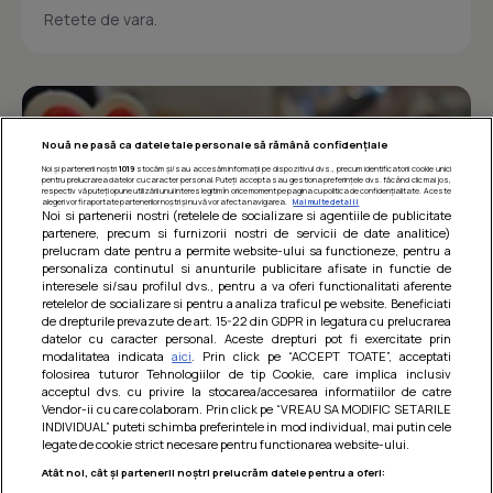
Retete de vara.
Nouă ne pasă ca datele tale personale să rămână confidențiale
Noi și partenerii noștri
1019
stocăm și/sau accesăm informații pe dispozitivul dvs., precum identificatorii cookie unici
pentru prelucrarea datelor cu caracter personal. Puteți accepta sau gestiona preferințele dvs. făcând clic mai jos,
respectiv vă puteți opune utilizării unui interes legitim în orice moment pe pagina cu politica de confidențialitate. Aceste
alegeri vor fi raportate partenerilor noștri și nu vă vor afecta navigarea.
Mai multe detalii
Noi si partenerii nostri (retelele de socializare si agentiile de publicitate
partenere, precum si furnizorii nostri de servicii de date analitice)
prelucram date pentru a permite website-ului sa functioneze, pentru a
personaliza continutul si anunturile publicitare afisate in functie de
interesele si/sau profilul dvs., pentru a va oferi functionalitati aferente
retelelor de socializare si pentru a analiza traficul pe website. Beneficiati
de drepturile prevazute de art. 15-22 din GDPR in legatura cu prelucrarea
datelor cu caracter personal. Aceste drepturi pot fi exercitate prin
modalitatea indicata
aici
. Prin click pe “ACCEPT TOATE”, acceptati
Barcute din vinete cu arpagic rosu
folosirea tuturor Tehnologiilor de tip Cookie, care implica inclusiv
acceptul dvs. cu privire la stocarea/accesarea informatiilor de catre
Un deliciu usor de preparat!
Vendor-ii cu care colaboram. Prin click pe “VREAU SA MODIFIC SETARILE
INDIVIDUAL” puteti schimba preferintele in mod individual, mai putin cele
legate de cookie strict necesare pentru functionarea website-ului.
Atât noi, cât și partenerii noștri prelucrăm datele pentru a oferi: