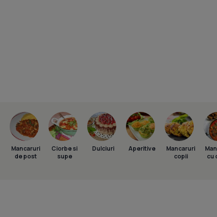
Mancaruri
Ciorbe si
Dulciuri
Aperitive
Mancaruri
Man
de post
supe
copii
cu 