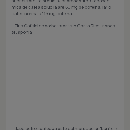
sunt ele prajite si cum sunt preagatite. O ceasca
mica de cafea solubila are 65 mg de cofeina, iar o
cafea normala 115 mg cofeina.
- Ziua Cafelei se sarbatoreste in Costa Rica, Irlanda
si Japonia.
- dupa petrol, cafeaua este cel mai popular "bun" din