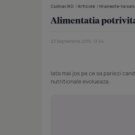
Culinar.RO
/
Articole
/
Hraneste-te san
Alimentatia potrivita
23 Septembrie 2015, 13:04
Iata mai jos pe ce sa pariezi can
nutritionale evolueaza.