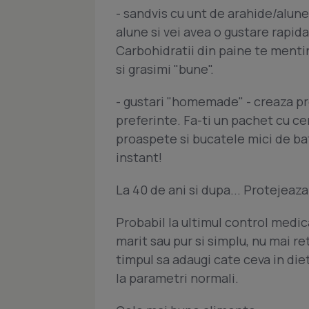
- sandvis cu unt de arahide/alune
alune si vei avea o gustare rapid
Carbohidratii din paine te mentin 
si grasimi "bune".
- gustari "homemade" - creaza pr
preferinte. Fa-ti un pachet cu ce
proaspete si bucatele mici de ba
instant!
La 40 de ani si dupa... Protejeaza-
Probabil la ultimul control medic
marit sau pur si simplu, nu mai re
timpul sa adaugi cate ceva in die
la parametri normali.