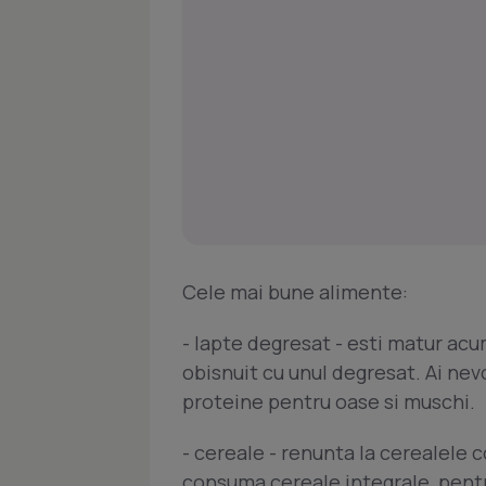
Cele mai bune alimente:
- lapte degresat - esti matur acum
obisnuit cu unul degresat. Ai nevo
proteine pentru oase si muschi.
- cereale - renunta la cerealele c
consuma cereale integrale, pentr