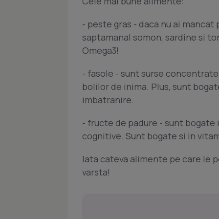
Cele mai bune alimente:
- peste gras - daca nu ai mancat
saptamanal somon, sardine si ton
Omega3!
- fasole - sunt surse concentrate 
bolilor de inima. Plus, sunt boga
imbatranire.
- fructe de padure - sunt bogate i
cognitive. Sunt bogate si in vitam
Iata cateva alimente pe care le p
varsta!