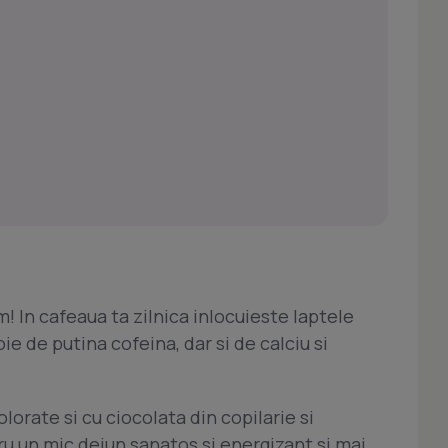
! In cafeaua ta zilnica inlocuieste laptele
ie de putina cofeina, dar si de calciu si
olorate si cu ciocolata din copilarie si
u un mic dejun sanatos si energizant si mai