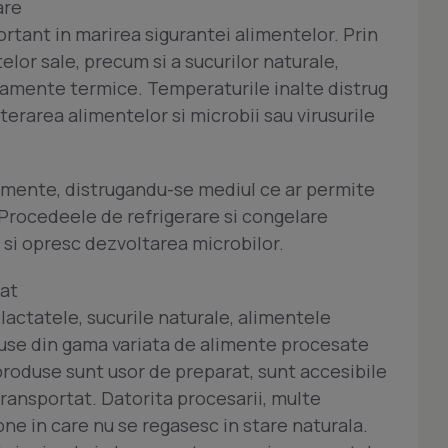
are
rtant in marirea sigurantei alimentelor. Prin
telor sale, precum si a sucurilor naturale,
tamente termice. Temperaturile inalte distrug
erarea alimentelor si microbii sau virusurile
imente, distrugandu-se mediul ce ar permite
Procedeele de refrigerare si congelare
 si opresc dezvoltarea microbilor.
rat
lactatele, sucurile naturale, alimentele
use din gama variata de alimente procesate
produse sunt usor de preparat, sunt accesibile
transportat. Datorita procesarii, multe
one in care nu se regasesc in stare naturala.