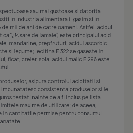
spectuoase sau mai gustoase si datorita
lositi in industria alimentara ii gasim si in
e mii de ani de catre oameni. Astfel, acidul
t ca ï¿½sare de lamaie", este principalul acid
cale, mandarine, grepfruturi; acidul ascorbic
cte si legume; lecitina E 322 se gaseste in
i, ficat, creier, soia; acidul malic E 296 este
utui.
produselor, asigura controlul aciditatii si
au imbunatatesc consistenta produselor si le
uros testat inainte de a fi inclus pe lista
e limitele maxime de utilizare; de aceea,
te in cantitatile permise pentru consumul
sanatate.