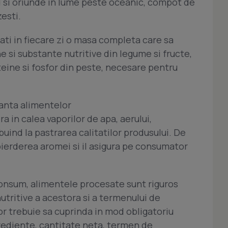
si oriunde in lume peste oceanic, compot de
esti.
gati in fiecare zi o masa completa care sa
e si substante nutritive din legume si fructe,
teine si fosfor din peste, necesare pentru
ranta alimentelor
a in calea vaporilor de apa, aerului,
ibuind la pastrarea calitatilor produsului. De
ierderea aromei si il asigura pe consumator
consum, alimentele procesate sunt riguros
nutritive a acestora si a termenului de
or trebuie sa cuprinda in mod obligatoriu
rediente, cantitate neta, termen de