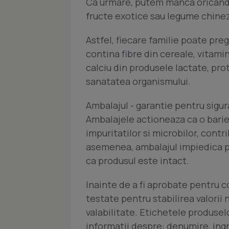
Ca urmare, putem manca oricand 
fructe exotice sau legume chinez
Astfel, fiecare familie poate pre
contina fibre din cereale, vitamin
calciu din produsele lactate, pro
sanatatea organismului.
Ambalajul - garantie pentru sigu
Ambalajele actioneaza ca o barier
impuritatilor si microbilor, contr
asemenea, ambalajul impiedica p
ca produsul este intact.
Inainte de a fi aprobate pentru 
testate pentru stabilirea valorii 
valabilitate. Etichetele produsel
informatii despre: denumire, ing