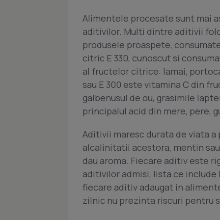
Alimentele procesate sunt mai a
aditivilor. Multi dintre aditivii fo
produsele proaspete, consumate d
citric E 330, cunoscut si consuma
al fructelor citrice: lamai, porto
sau E 300 este vitamina C din fru
galbenusul de ou, grasimile laptelu
principalul acid din mere, pere, g
Aditivii maresc durata de viata a 
alcalinitatii acestora, mentin s
dau aroma. Fiecare aditiv este rig
aditivilor admisi, lista ce includ
fiecare aditiv adaugat in alimen
zilnic nu prezinta riscuri pentru 