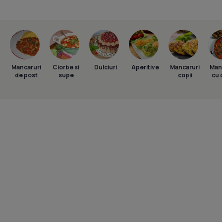
Mancaruri
Ciorbe si
Dulciuri
Aperitive
Mancaruri
Man
de post
supe
copii
cu 