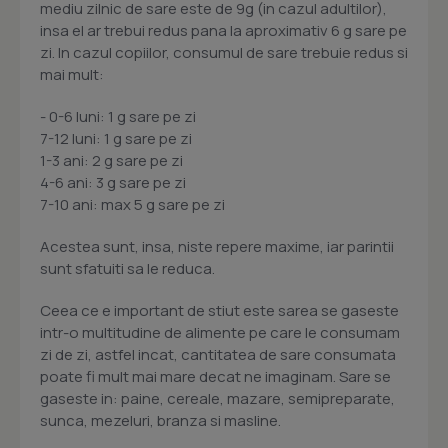
mediu zilnic de sare este de 9g (in cazul adultilor),
insa el ar trebui redus pana la aproximativ 6 g sare pe
zi. In cazul copiilor, consumul de sare trebuie redus si
mai mult:
- 0-6 luni: 1 g sare pe zi
7-12 luni: 1 g sare pe zi
1-3 ani: 2 g sare pe zi
4-6 ani: 3 g sare pe zi
7-10 ani: max 5 g sare pe zi
Acestea sunt, insa, niste repere maxime, iar parintii
sunt sfatuiti sa le reduca.
Ceea ce e important de stiut este sarea se gaseste
intr-o multitudine de alimente pe care le consumam
zi de zi, astfel incat, cantitatea de sare consumata
poate fi mult mai mare decat ne imaginam. Sare se
gaseste in: paine, cereale, mazare, semipreparate,
sunca, mezeluri, branza si masline.