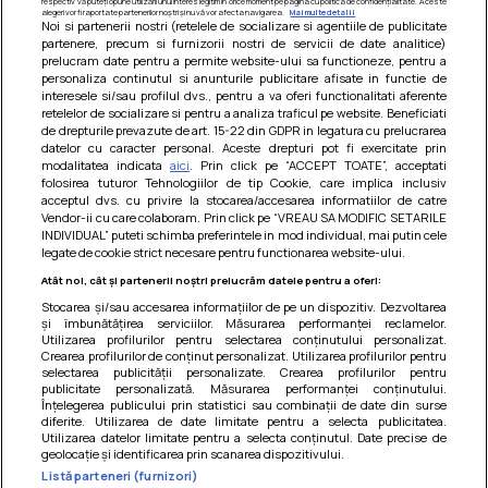
respectiv vă puteți opune utilizării unui interes legitim în orice moment pe pagina cu politica de confidențialitate. Aceste
alegeri vor fi raportate partenerilor noștri și nu vă vor afecta navigarea.
Mai multe detalii
Noi si partenerii nostri (retelele de socializare si agentiile de publicitate
partenere, precum si furnizorii nostri de servicii de date analitice)
prelucram date pentru a permite website-ului sa functioneze, pentru a
personaliza continutul si anunturile publicitare afisate in functie de
interesele si/sau profilul dvs., pentru a va oferi functionalitati aferente
retelelor de socializare si pentru a analiza traficul pe website. Beneficiati
de drepturile prevazute de art. 15-22 din GDPR in legatura cu prelucrarea
datelor cu caracter personal. Aceste drepturi pot fi exercitate prin
modalitatea indicata
aici
. Prin click pe “ACCEPT TOATE”, acceptati
Barcute din vinete cu arpagic rosu
folosirea tuturor Tehnologiilor de tip Cookie, care implica inclusiv
acceptul dvs. cu privire la stocarea/accesarea informatiilor de catre
Un deliciu usor de preparat!
Vendor-ii cu care colaboram. Prin click pe “VREAU SA MODIFIC SETARILE
INDIVIDUAL” puteti schimba preferintele in mod individual, mai putin cele
legate de cookie strict necesare pentru functionarea website-ului.
Atât noi, cât și partenerii noștri prelucrăm datele pentru a oferi:
Stocarea și/sau accesarea informațiilor de pe un dispozitiv. Dezvoltarea
și îmbunătățirea serviciilor. Măsurarea performanței reclamelor.
Utilizarea profilurilor pentru selectarea conținutului personalizat.
Crearea profilurilor de conținut personalizat. Utilizarea profilurilor pentru
selectarea publicității personalizate. Crearea profilurilor pentru
publicitate personalizată. Măsurarea performanței conținutului.
Înțelegerea publicului prin statistici sau combinații de date din surse
diferite. Utilizarea de date limitate pentru a selecta publicitatea.
Utilizarea datelor limitate pentru a selecta conținutul. Date precise de
geolocație și identificarea prin scanarea dispozitivului.
Listă parteneri (furnizori)