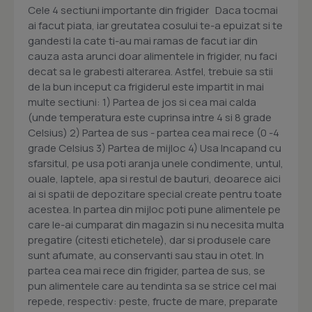
Cele 4 sectiuni importante din frigider Daca tocmai
ai facut piata, iar greutatea cosului te-a epuizat si te
gandesti la cate ti-au mai ramas de facut iar din
cauza asta arunci doar alimentele in frigider, nu faci
decat sa le grabesti alterarea. Astfel, trebuie sa stii
de la bun inceput ca frigiderul este impartit in mai
multe sectiuni: 1) Partea de jos si cea mai calda
(unde temperatura este cuprinsa intre 4 si 8 grade
Celsius) 2) Partea de sus - partea cea mai rece (0 -4
grade Celsius 3) Partea de mijloc 4) Usa Incapand cu
sfarsitul, pe usa poti aranja unele condimente, untul,
ouale, laptele, apa si restul de bauturi, deoarece aici
ai si spatii de depozitare special create pentru toate
acestea. In partea din mijloc poti pune alimentele pe
care le-ai cumparat din magazin si nu necesita multa
pregatire (citesti etichetele), dar si produsele care
sunt afumate, au conservanti sau stau in otet. In
partea cea mai rece din frigider, partea de sus, se
pun alimentele care au tendinta sa se strice cel mai
repede, respectiv: peste, fructe de mare, preparate