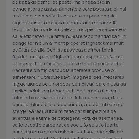
pe baza de carne, de peste, maioneza etc. In
congelator se asaza alimentele care pot sta aici mai
mult timp, respectiv: fructe care se pot congela,
legume puse la congelat pentru iarna si carne. Iti
recomandam sa le ambalezi in recipiente separate si
sa le etichetezi. De altfel nu este recomandat sa tii in
congeltor niciun aliment preparat inghetat mai mult
de 3 luni de zile. Cum se pastreaza alimentele in
frigider ce-spune-frigiderul-tau-despre-tine Ar mai
trebui sa stii ca frigiderul trebuie foarte bine curatat.
Bacteriile din frigider duc la alterarea produselor
alimentare. Nu trebuie sa-ti imaginezi dezinfectarea
frigiderului ca pe un proces complicat, care musai sa
implice solutii performante. Iti poti curata frigiderul
folosind o carpa imbibata in detergent si apa, dupa
care sa folosesti o carpa curata, al carui rol este de
stergerea restului de mizerie dar si limpezirea de
eventualele urme de detergent. Poti, de asemenea,
sa folosesti bicarbonat de sodiu (o solutie foarte
buna pentru a elimina mirosul urat sau bacteriile din
frigider) sau otet. Odata curat frigiderul, poti aseza