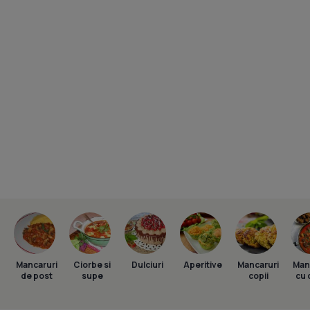
Mancaruri
Ciorbe si
Dulciuri
Aperitive
Mancaruri
Man
de post
supe
copii
cu 