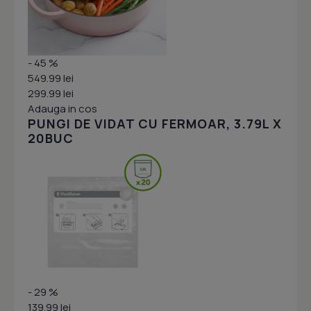
- 45 %
549.99 lei
299.99 lei
Adauga in cos
PUNGI DE VIDAT CU FERMOAR, 3.79L X
20BUC
- 29 %
139.99 lei