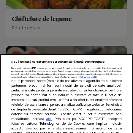
Chiftelute de legume
Retete de vara.
Nouă ne pasă ca datele tale personale să rămână confidențiale
Noi și partenerii noștri
1019
stocăm și/sau accesăm informații pe dispozitivul dvs., precum identificatorii cookie unici
pentru prelucrarea datelor cu caracter personal. Puteți accepta sau gestiona preferințele dvs. făcând clic mai jos,
respectiv vă puteți opune utilizării unui interes legitim în orice moment pe pagina cu politica de confidențialitate. Aceste
alegeri vor fi raportate partenerilor noștri și nu vă vor afecta navigarea.
Mai multe detalii
Noi si partenerii nostri (retelele de socializare si agentiile de publicitate
partenere, precum si furnizorii nostri de servicii de date analitice)
prelucram date pentru a permite website-ului sa functioneze, pentru a
personaliza continutul si anunturile publicitare afisate in functie de
interesele si/sau profilul dvs., pentru a va oferi functionalitati aferente
retelelor de socializare si pentru a analiza traficul pe website. Beneficiati
de drepturile prevazute de art. 15-22 din GDPR in legatura cu prelucrarea
datelor cu caracter personal. Aceste drepturi pot fi exercitate prin
modalitatea indicata
aici
. Prin click pe “ACCEPT TOATE”, acceptati
Barcute din vinete cu arpagic rosu
folosirea tuturor Tehnologiilor de tip Cookie, care implica inclusiv
acceptul dvs. cu privire la stocarea/accesarea informatiilor de catre
Un deliciu usor de preparat!
Vendor-ii cu care colaboram. Prin click pe “VREAU SA MODIFIC SETARILE