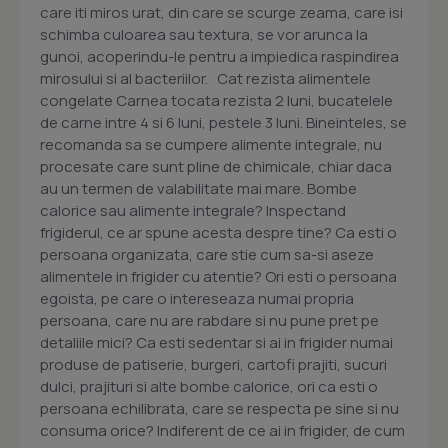
care iti miros urat, din care se scurge zeama, care isi
schimba culoarea sau textura, se vor arunca la
gunoi, acoperindu-le pentru a impiedica raspindirea
mirosului si al bacteriilor. Cat rezista alimentele
congelate Carnea tocata rezista 2 luni, bucatelele
de carne intre 4 si 6 luni, pestele 3 luni. Bineinteles, se
recomanda sa se cumpere alimente integrale, nu
procesate care sunt pline de chimicale, chiar daca
au un termen de valabilitate mai mare. Bombe
calorice sau alimente integrale? Inspectand
frigiderul, ce ar spune acesta despre tine? Ca esti o
persoana organizata, care stie cum sa-si aseze
alimentele in frigider cu atentie? Ori esti o persoana
egoista, pe care o intereseaza numai propria
persoana, care nu are rabdare si nu pune pret pe
detaliile mici? Ca esti sedentar si ai in frigider numai
produse de patiserie, burgeri, cartofi prajiti, sucuri
dulci, prajituri si alte bombe calorice, ori ca esti o
persoana echilibrata, care se respecta pe sine si nu
consuma orice? Indiferent de ce ai in frigider, de cum