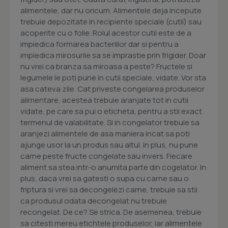
alimentele, dar nu oricum. Alimentele deja incepute
trebuie depozitate in recipiente speciale (cutii) sau
acoperite cu o folie. Rolul acestor cutii este de a
impiedica formarea bacteriilor dar si pentru a
impiedica mirosurile sa se imprastie prin frigider. Doar
nu vrei ca branza sa miroasa a peste? Fructele si
legumele le poti pune in cutii speciale, vidate. Vor sta
asa cateva zile. Cat priveste congelarea produselor
alimentare, acestea trebuie aranjate tot in cutii
vidate, pe care sa pui o eticheta, pentru a stii exact
termenul de valabilitate. Si in congelator trebuie sa
aranjezi alimentele de asa maniera incat sa poti
ajunge usor la un produs sau altul. In plus, nu pune
carne peste fructe congelate sau invers. Fiecare
aliment sa stea intr-o anumita parte din cogelator. In
plus, daca vrei sa gatesti o supa cu carne sau o
friptura si vrei sa decongelezi carne, trebuie sa stii
ca produsul odata decongelat nu trebuie
recongelat. De ce? Se strica. De asemenea, trebuie
sa citesti mereu etichtele produselor, iar alimentele