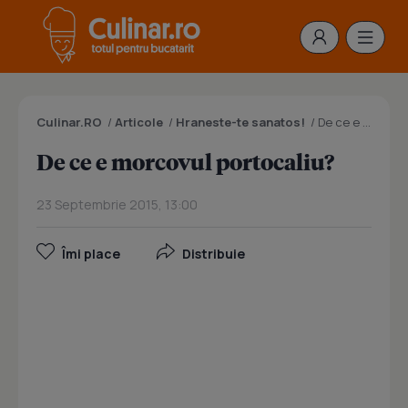
Culinar.RO
/
Articole
/
Hraneste-te sanatos!
/
De ce e morcovul portocaliu?
De ce e morcovul portocaliu?
23 Septembrie 2015, 13:00
Îmi place
Distribuie