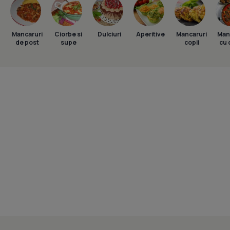
Mancaruri
Ciorbe si
Dulciuri
Aperitive
Mancaruri
Man
de post
supe
copii
cu 