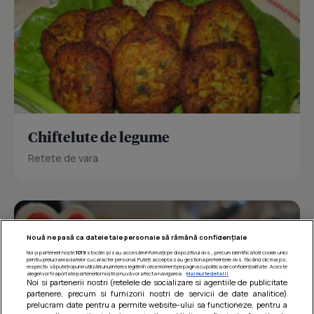
Chiftelute de legume
Retete de vara.
Nouă ne pasă ca datele tale personale să rămână confidențiale
Noi și partenerii noștri
1019
stocăm și/sau accesăm informații pe dispozitivul dvs., precum identificatorii cookie unici
pentru prelucrarea datelor cu caracter personal. Puteți accepta sau gestiona preferințele dvs. făcând clic mai jos,
respectiv vă puteți opune utilizării unui interes legitim în orice moment pe pagina cu politica de confidențialitate. Aceste
alegeri vor fi raportate partenerilor noștri și nu vă vor afecta navigarea.
Mai multe detalii
Noi si partenerii nostri (retelele de socializare si agentiile de publicitate
partenere, precum si furnizorii nostri de servicii de date analitice)
prelucram date pentru a permite website-ului sa functioneze, pentru a