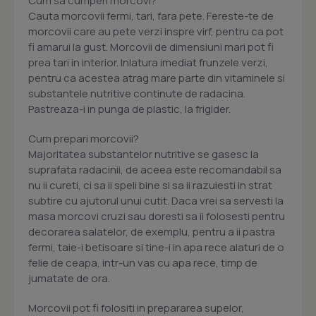
Cum sa cumperi morcovi?
Cauta morcovii fermi, tari, fara pete. Fereste-te de
morcovii care au pete verzi inspre virf, pentru ca pot
fi amarui la gust. Morcovii de dimensiuni mari pot fi
prea tari in interior. Inlatura imediat frunzele verzi,
pentru ca acestea atrag mare parte din vitaminele si
substantele nutritive continute de radacina.
Pastreaza-i in punga de plastic, la frigider.
Cum prepari morcovii?
Majoritatea substantelor nutritive se gasesc la
suprafata radacinii, de aceea este recomandabil sa
nu ii cureti, ci sa ii speli bine si sa ii razuiesti in strat
subtire cu ajutorul unui cutit. Daca vrei sa servesti la
masa morcovi cruzi sau doresti sa ii folosesti pentru
decorarea salatelor, de exemplu, pentru a ii pastra
fermi, taie-i betisoare si tine-i in apa rece alaturi de o
felie de ceapa, intr-un vas cu apa rece, timp de
jumatate de ora.
Morcovii pot fi folositi in prepararea supelor,