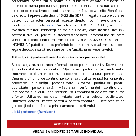
personaliza continutul si anunturile publicitare afisate in functie de
interesele si/sau profilul dvs., pentru a va oferi functionalitati aferente
retelelor de socializare si pentru a analiza traficul pe website. Beneficiati
de drepturile prevazute de art. 15-22 din GDPR in legatura cu prelucrarea
datelor cu caracter personal. Aceste drepturi pot fi exercitate prin
modalitatea indicata
aici
. Prin click pe “ACCEPT TOATE”, acceptati
Barcute din vinete cu arpagic rosu
folosirea tuturor Tehnologiilor de tip Cookie, care implica inclusiv
acceptul dvs. cu privire la stocarea/accesarea informatiilor de catre
Un deliciu usor de preparat!
Vendor-ii cu care colaboram. Prin click pe “VREAU SA MODIFIC SETARILE
INDIVIDUAL” puteti schimba preferintele in mod individual, mai putin cele
legate de cookie strict necesare pentru functionarea website-ului.
Atât noi, cât și partenerii noștri prelucrăm datele pentru a oferi:
Stocarea și/sau accesarea informațiilor de pe un dispozitiv. Dezvoltarea
și îmbunătățirea serviciilor. Măsurarea performanței reclamelor.
Utilizarea profilurilor pentru selectarea conținutului personalizat.
Crearea profilurilor de conținut personalizat. Utilizarea profilurilor pentru
selectarea publicității personalizate. Crearea profilurilor pentru
publicitate personalizată. Măsurarea performanței conținutului.
Înțelegerea publicului prin statistici sau combinații de date din surse
diferite. Utilizarea de date limitate pentru a selecta publicitatea.
Utilizarea datelor limitate pentru a selecta conținutul. Date precise de
geolocație și identificarea prin scanarea dispozitivului.
Listă parteneri (furnizori)
Termeni si conditii
|
Politica de cookies
|
Politica de
confidentialitate
|
Gestionați preferințele
ACCEPT TOATE
VREAU SA MODIFIC SETARILE INDIVIDUAL