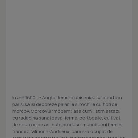
In anii 1600, in Anglia, femeile obisnuiau sa poarte in
par si sa isi decoreze palariile si rochiile cu flori de
morcov. Morcovul "modern", asa cum il stim astazi,
cu radacina sanatoasa, ferma, portocalie, cultivat
de doua ori pe an, este produsul muncii unui fermier
francez, Vilmorin-Andrieux, care s-a ocupat de