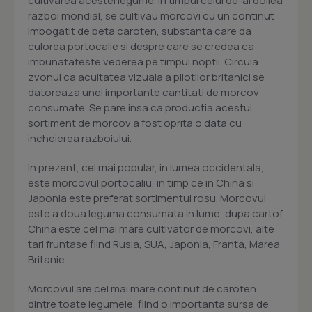
cultivarea acestei legume. In timpul celui de-al doilea
razboi mondial, se cultivau morcovi cu un continut
imbogatit de beta caroten, substanta care da
culorea portocalie si despre care se credea ca
imbunatateste vederea pe timpul noptii. Circula
zvonul ca acuitatea vizuala a pilotilor britanici se
datoreaza unei importante cantitati de morcov
consumate. Se pare insa ca productia acestui
sortiment de morcov a fost oprita o data cu
incheierea razboiului.
In prezent, cel mai popular, in lumea occidentala,
este morcovul portocaliu, in timp ce in China si
Japonia este preferat sortimentul rosu. Morcovul
este a doua leguma consumata in lume, dupa cartof.
China este cel mai mare cultivator de morcovi, alte
tari fruntase fiind Rusia, SUA, Japonia, Franta, Marea
Britanie.
Morcovul are cel mai mare continut de caroten
dintre toate legumele, fiind o importanta sursa de