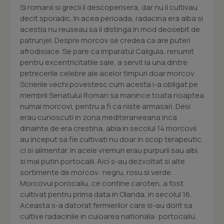
Si romanii si grecii il descoperisera, dar nu il cultivau
decit sporadic. In acea perioada, radacina era alba si
acestia nu reuseau sa il distinga in mod deosebit de
patrunjel. Despre morcov se credea ca are puteri
afrodisiace. Se pare ca imparatul Caligula, renumit
pentru excentricitatile sale, a servit la una dintre
petrecerile celebre ale acelor timpuri doar morcov.
Scrierile vechi povestesc cum acesta i-a obligat pe
membrii Senatului Roman sa manince toata noaptea
numai morcovi, pentru a fi ca niste armasari. Desi
erau cunoscuti in zona mediteraneeana inca
dinainte de era crestina, abia in secolul 14 morcovii
au inceput sa fie cultivati nu doar in scop terapeutic,
ci si alimentar. In acele vremuri erau purpurii sau albi,
si mai putin portocalii. Aici s-au dezvoltat si alte
sortimente de morcov: negru, rosu si verde.
Morcovul porocaliu, ce contine caroten, a fost
cultivat pentru prima data in Olanda, in secolul 16.
Aceasta s-a datorat fermierilor care si-au dorit sa
cultive radacinile in culoarea nationala: portocaliu.