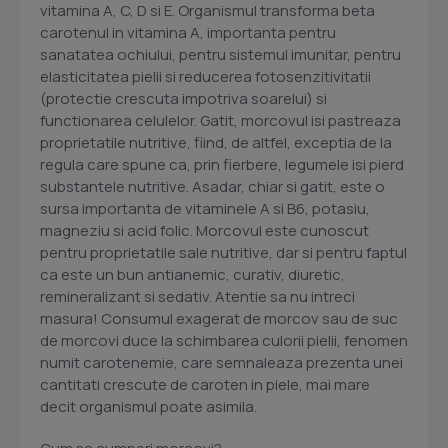
vitamina A, C, D si E. Organismul transforma beta
carotenul in vitamina A, importanta pentru
sanatatea ochiului, pentru sistemul imunitar, pentru
elasticitatea pielii si reducerea fotosenzitivitatii
(protectie crescuta impotriva soarelui) si
functionarea celulelor. Gatit, morcovul isi pastreaza
proprietatile nutritive, fiind, de altfel, exceptia de la
regula care spune ca, prin fierbere, legumele isi pierd
substantele nutritive. Asadar, chiar si gatit, este o
sursa importanta de vitaminele A si B6, potasiu,
magneziu si acid folic. Morcovul este cunoscut
pentru proprietatile sale nutritive, dar si pentru faptul
ca este un bun antianemic, curativ, diuretic,
remineralizant si sedativ. Atentie sa nu intreci
masura! Consumul exagerat de morcov sau de suc
de morcovi duce la schimbarea culorii pielii, fenomen
numit carotenemie, care semnaleaza prezenta unei
cantitati crescute de caroten in piele, mai mare
decit organismul poate asimila.